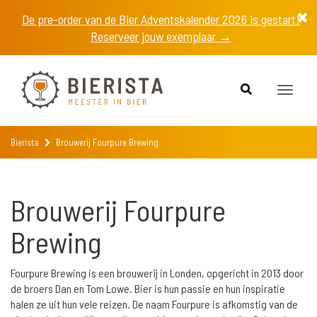
De pre-order van de Bier Adventskalender 2026 is gestart!
Reserveer jouw exemplaar →
Toggle
naviga
Bierista
Brouwerij Fourpure Brewing
Brouwerij Fourpure
Brewing
Fourpure Brewing is een brouwerij in Londen, opgericht in 2013 door
de broers Dan en Tom Lowe. Bier is hun passie en hun inspiratie
halen ze uit hun vele reizen. De naam Fourpure is afkomstig van de