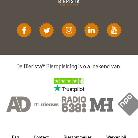
De Bierista® Bieropleiding is o.a. bekend van:
Faq
Contact
Biersommelier
Werken bij