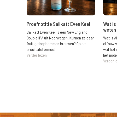
Wat is 
Proefnotitie Salikatt Even Keel
weten 
Salikatt Even Keel is een New England
Wat is A
Double IPA uit Noorwegen. Kunnen ze daar
al jouw 
fruitige hopbommen brouwen? Op de
wat het 
proeftafel ermee!
het nodi
Verder lezen
Verder l