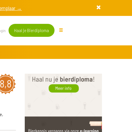
exemplaar →
Haal je Bierdiploma
gin
8,8
e,