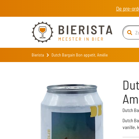
De pre-ord
Bierista
Dutch Bargain Bon appetit, Amélie
Dut
Am
Dutch B
Dutch Ba
vanille,