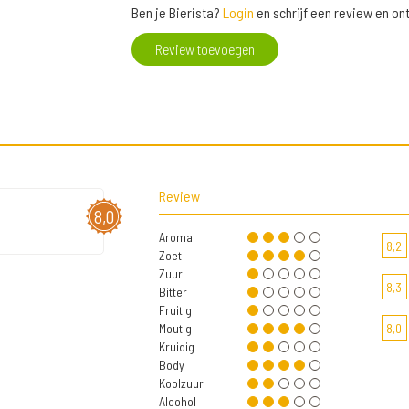
Ben je Bierista?
Login
en schrijf een review en o
Review toevoegen
Review
8,0
Aroma
8,2
Zoet
Zuur
8,3
Bitter
Fruitig
Moutig
8,0
Kruidig
Body
Koolzuur
Alcohol