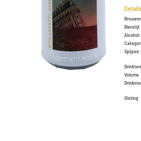
Detail
Brouweri
Bierstijl
Alcohol
Categor
Spijzen
Drinkte
Volume
Drinkm
Gisting