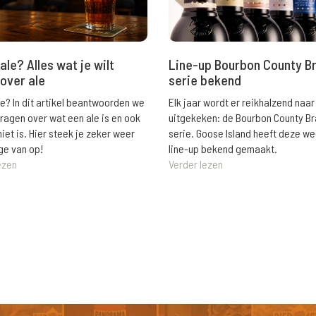
ale? Alles wat je wilt
Line-up Bourbon County B
over ale
serie bekend
le? In dit artikel beantwoorden we
Elk jaar wordt er reikhalzend naar
vragen over wat een ale is en ook
uitgekeken: de Bourbon County B
niet is. Hier steek je zeker weer
serie. Goose Island heeft deze w
ge van op!
line-up bekend gemaakt.
ezen
Verder lezen