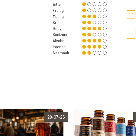
Bitter
Fruitig
9,6
Moutig
Kruidig
Body
Koolzuur
9,3
Alcohol
Intensit.
Nasmaak
29-07-26