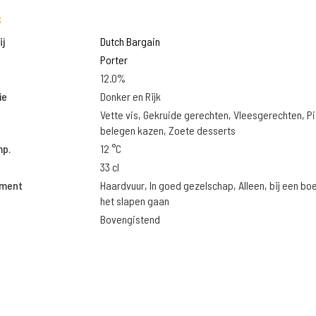
s
j
Dutch Bargain
Porter
12.0%
ie
Donker en Rijk
Vette vis, Gekruide gerechten, Vleesgerechten, Pi
belegen kazen, Zoete desserts
mp.
12 °C
33 cl
oment
Haardvuur, In goed gezelschap, Alleen, bij een bo
het slapen gaan
Bovengistend