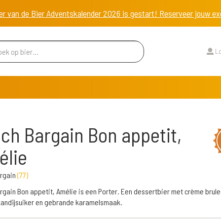
er van de Bier Adventskalender 2026 is gestart! Reserveer jouw 
Lo
ch Bargain Bon appetit,
élie
argain
(
77
)
rgain Bon appetit, Amélie is een Porter. Een dessertbier met crème brule
 kandijsuiker en gebrande karamelsmaak.