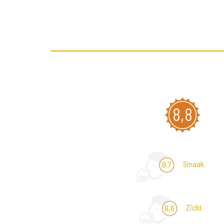
8,8
Smaak
8,7
Zicht
8,6