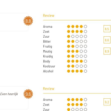
Review
8,8
Aroma
8,5
Zoet
Zuur
8,6
Bitter
Fruitig
Moutig
8,9
Kruidig
Body
Koolzuur
Alcohol
Review
9,6
Even heerlijk
Aroma
9,2
Zoet
Zuur