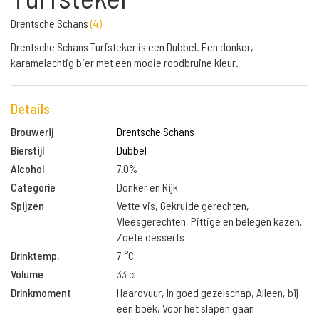
Drentsche Schans
(
4
)
Drentsche Schans Turfsteker is een Dubbel. Een donker,
karamelachtig bier met een mooie roodbruine kleur.
Details
Brouwerij
Drentsche Schans
Bierstijl
Dubbel
Alcohol
7.0%
Categorie
Donker en Rijk
Spijzen
Vette vis, Gekruide gerechten,
Vleesgerechten, Pittige en belegen kazen,
Zoete desserts
Drinktemp.
7 °C
Volume
33 cl
Drinkmoment
Haardvuur, In goed gezelschap, Alleen, bij
een boek, Voor het slapen gaan