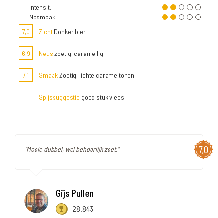
Intensit.
Nasmaak
7,0
Zicht
Donker bier
6,9
Neus
zoetig, caramellig
7,1
Smaak
Zoetig, lichte carameltonen
Spijssuggestie
goed stuk vlees
7,0
"Mooie dubbel, wel behoorlijk zoet."
Gijs Pullen
28.843