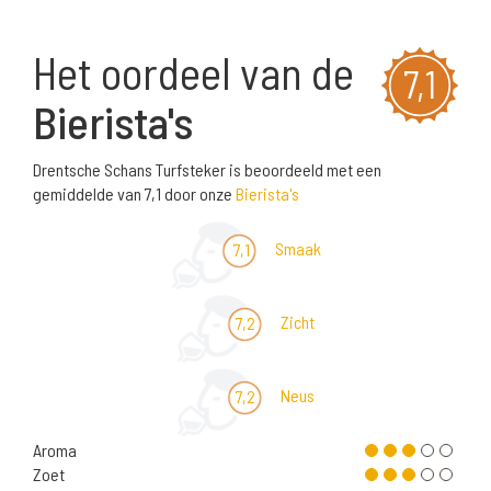
Het oordeel van de
7,1
Bierista's
Drentsche Schans Turfsteker is beoordeeld met een
gemiddelde van 7,1 door onze
Bierista's
Smaak
7,1
Zicht
7,2
Neus
7,2
Aroma
Zoet