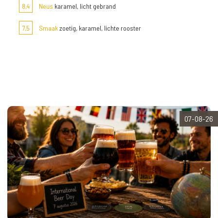
8,4
Neus
karamel, licht gebrand
7,5
Smaak
zoetig, karamel, lichte rooster
07-08-26