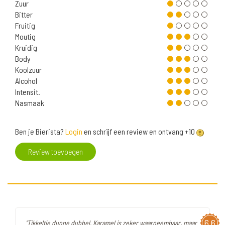
Zuur
Bitter
Fruitig
Moutig
Kruidig
Body
Koolzuur
Alcohol
Intensit.
Nasmaak
Ben je Bierista?
Login
en schrijf een review en ontvang +10
Review toevoegen
6,6
"Tikkeltje dunne dubbel. Karamel is zeker waarneembaar, maar