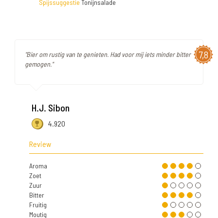
Spijssuggestie
Tonijnsalade
7,8
"Bier om rustig van te genieten. Had voor mij iets minder bitter
gemogen."
H.J. Sibon
4.920
Review
Aroma
Zoet
Zuur
Bitter
Fruitig
Moutig