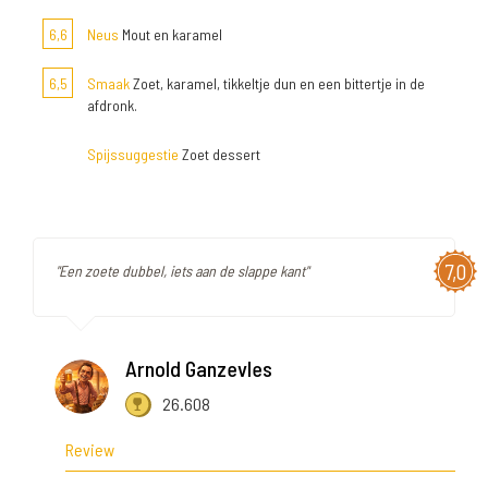
6,6
Neus
Mout en karamel
6,5
Smaak
Zoet, karamel, tikkeltje dun en een bittertje in de
afdronk.
Spijssuggestie
Zoet dessert
7,0
"Een zoete dubbel, iets aan de slappe kant"
Arnold Ganzevles
26.608
Review