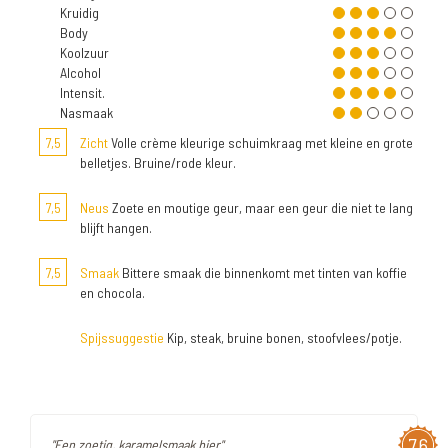
Kruidig
Body
Koolzuur
Alcohol
Intensit.
Nasmaak
7,5
Zicht
Volle crème kleurige schuimkraag met kleine en grote
belletjes. Bruine/rode kleur.
7,5
Neus
Zoete en moutige geur, maar een geur die niet te lang
blijft hangen.
7,5
Smaak
Bittere smaak die binnenkomt met tinten van koffie
en chocola.
Spijssuggestie
Kip, steak, bruine bonen, stoofvlees/potje.
7,6
"Een zoetig, karamelsmaak bier"