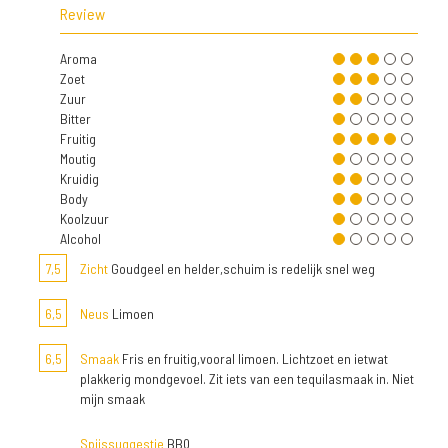
Review
Aroma
Zoet
Zuur
Bitter
Fruitig
Moutig
Kruidig
Body
Koolzuur
Alcohol
7,5
Zicht
Goudgeel en helder,schuim is redelijk snel weg
6,5
Neus
Limoen
6,5
Smaak
Fris en fruitig,vooral limoen. Lichtzoet en ietwat
plakkerig mondgevoel. Zit iets van een tequilasmaak in. Niet
mijn smaak
Spijssuggestie
BBQ