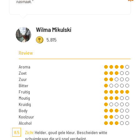
nasmaak."
Wilma Mikulski
5.815
Review
Aroma
Zoet
Zuur
Bitter
Fruitig
Moutig
Kruidig
Body
Koolzuur
Alcohol
8,5
Zicht
Helder, goud gele kleur. Bescheiden witte
schuimkraag die vrij snel verdwijnt.