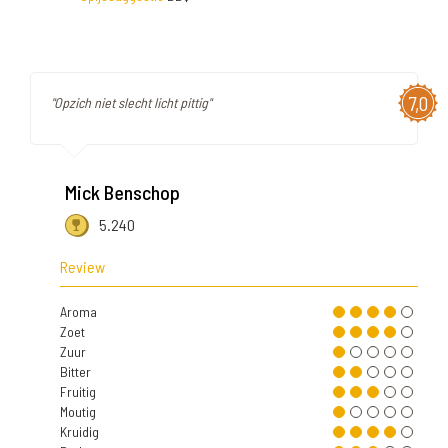
7,0
"Opzich niet slecht licht pittig"
Mick Benschop
5.240
Review
Aroma
Zoet
Zuur
Bitter
Fruitig
Moutig
Kruidig