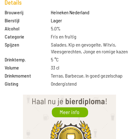
Details
Brouwerij
Heineken Nederland
Bierstijl
Lager
Alcohol
5.0%
Categorie
Fris en fruitig
Spijzen
Salades, Kip en gevogelte, Witvis,
Vleesgerechten, Jonge en romige kazen
Drinktemp.
5 °C
Volume
33 cl
Drinkmoment
Terras, Barbecue, In goed gezelschap
Gisting
Ondergistend