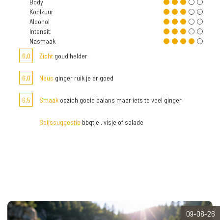
Body
Koolzuur
Alcohol
Intensit.
Nasmaak
6,0
Zicht
goud helder
6,0
Neus
ginger ruik je er goed
6,5
Smaak
opzich goeie balans maar iets te veel ginger
Spijssuggestie
bbqtje , visje of salade
09-08-26