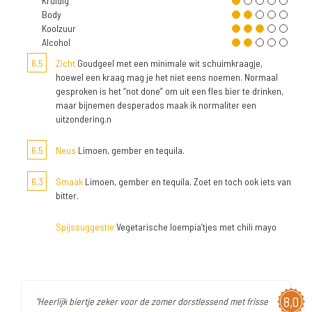
Kruidig
Body
Koolzuur
Alcohol
6,5
Zicht
Goudgeel met een minimale wit schuimkraagje,
hoewel een kraag mag je het niet eens noemen. Normaal
gesproken is het “not done” om uit een fles bier te drinken,
maar bijnemen desperados maak ik normaliter een
uitzondering.n
6,5
Neus
Limoen, gember en tequila.
6,3
Smaak
Limoen, gember en tequila. Zoet en toch ook iets van
bitter.
Spijssuggestie
Vegetarische loempia’tjes met chili mayo
8,0
"Heerlijk biertje zeker voor de zomer dorstlessend met frisse