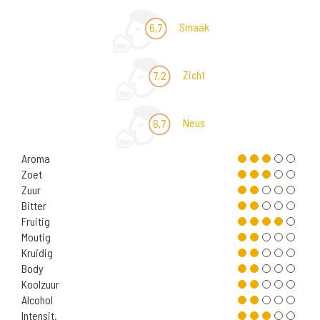
Smaak
6,7
Zicht
7,2
Neus
6,7
Aroma
Zoet
Zuur
Bitter
Fruitig
Moutig
Kruidig
Body
Koolzuur
Alcohol
Intensit.