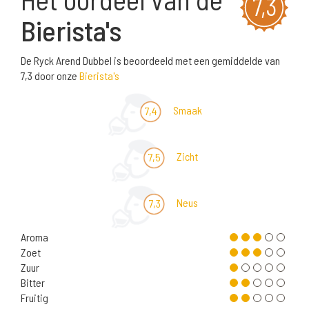
7,3
Bierista's
De Ryck Arend Dubbel is beoordeeld met een gemiddelde van
7,3 door onze
Bierista's
Smaak
7,4
Zicht
7,5
Neus
7,3
Aroma
Zoet
Zuur
Bitter
Fruitig