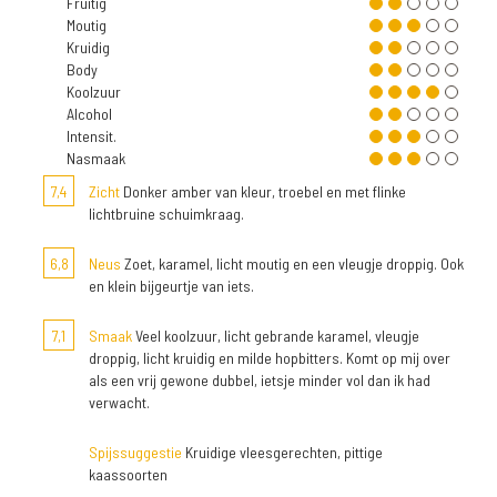
Fruitig
Moutig
Kruidig
Body
Koolzuur
Alcohol
Intensit.
Nasmaak
7,4
Zicht
Donker amber van kleur, troebel en met flinke
lichtbruine schuimkraag.
6,8
Neus
Zoet, karamel, licht moutig en een vleugje droppig. Ook
en klein bijgeurtje van iets.
7,1
Smaak
Veel koolzuur, licht gebrande karamel, vleugje
droppig, licht kruidig en milde hopbitters. Komt op mij over
als een vrij gewone dubbel, ietsje minder vol dan ik had
verwacht.
Spijssuggestie
Kruidige vleesgerechten, pittige
kaassoorten