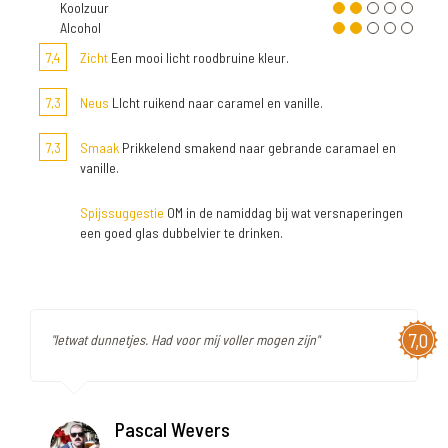
Koolzuur
Alcohol
7,4
Zicht
Een mooi licht roodbruine kleur.
7,3
Neus
LIcht ruikend naar caramel en vanille.
7,3
Smaak
Prikkelend smakend naar gebrande caramael en
vanille.
Spijssuggestie
OM in de namiddag bij wat versnaperingen
een goed glas dubbelvier te drinken.
7,0
"Ietwat dunnetjes. Had voor mij voller mogen zijn"
Pascal Wevers