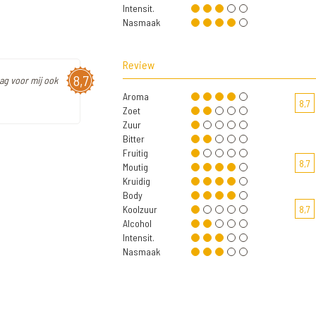
Intensit.
Nasmaak
Review
8,7
Mag voor mij ook
Aroma
8,7
Zoet
Zuur
Bitter
Fruitig
8,7
Moutig
Kruidig
Body
Koolzuur
8,7
Alcohol
Intensit.
Nasmaak