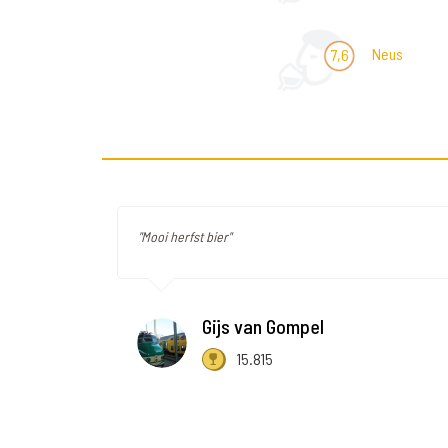
Neus
7,6
"Mooi herfst bier"
Gijs van Gompel
15.815