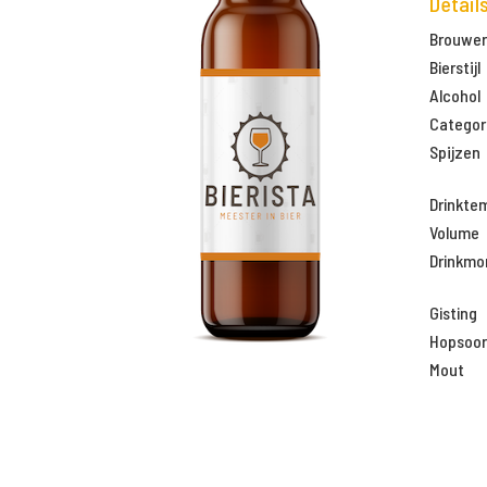
Detail
Brouweri
Bierstijl
Alcohol
Categor
Spijzen
Drinkte
Volume
Drinkm
Gisting
Hopsoor
Mout