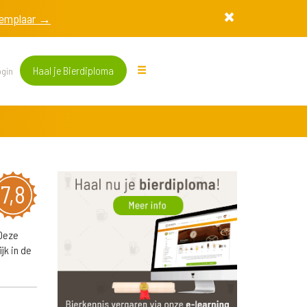
exemplaar →
Haal je Bierdiploma
gin
7,8
 Deze
jk in de