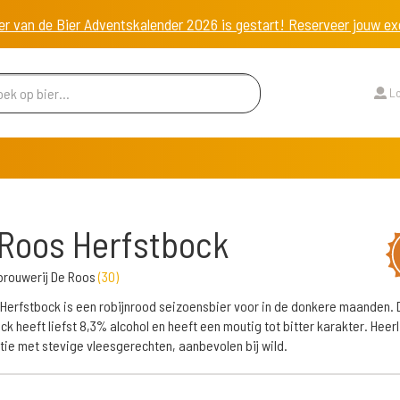
er van de Bier Adventskalender 2026 is gestart! Reserveer jouw 
Lo
Roos Herfstbock
rouwerij De Roos
(
30
)
Herfstbock is een robijnrood seizoensbier voor in de donkere maanden.
ck heeft liefst 8,3% alcohol en heeft een moutig tot bitter karakter. Heerli
ie met stevige vleesgerechten, aanbevolen bij wild.