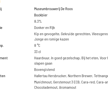
s
j
Museumbrouwerij De Roos
Bockbier
8.3%
ie
Donker en Rijk
Kip en gevogelte, Gekruide gerechten, Vleesgere
Jonge en romige kazen
mp.
8 °C
33 cl
oment
Haardvuur, In goed gezelschap, Bij het eten, Voor 
slapen gaan
Bovengistend
ten
Hallertau Hersbrucker, Northern Brewer, Tettnang
Munichmout, Gerstemout 3 ECB, Cara-red, Cara-a
Chocolademout, Aromamout