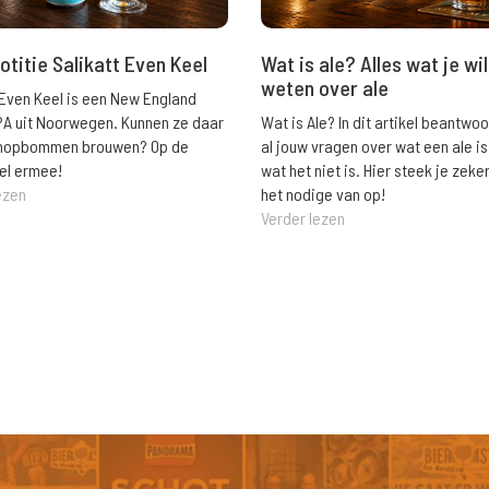
Wat is ale? Alles wat je wil
otitie Salikatt Even Keel
weten over ale
 Even Keel is een New England
Wat is Ale? In dit artikel beantwo
PA uit Noorwegen. Kunnen ze daar
al jouw vragen over wat een ale is
e hopbommen brouwen? Op de
wat het niet is. Hier steek je zeke
el ermee!
het nodige van op!
ezen
Verder lezen