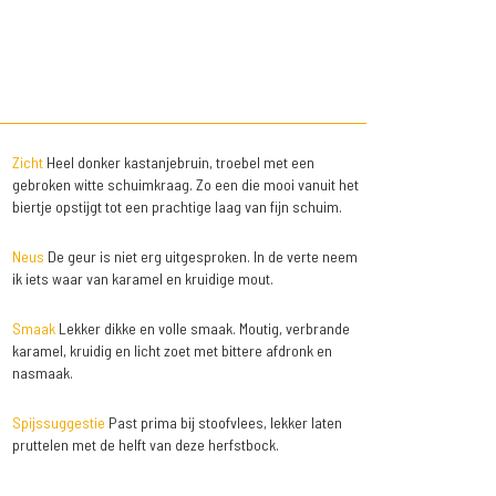
Zicht
Heel donker kastanjebruin, troebel met een
gebroken witte schuimkraag. Zo een die mooi vanuit het
biertje opstijgt tot een prachtige laag van fijn schuim.
Neus
De geur is niet erg uitgesproken. In de verte neem
ik iets waar van karamel en kruidige mout.
Smaak
Lekker dikke en volle smaak. Moutig, verbrande
karamel, kruidig en licht zoet met bittere afdronk en
nasmaak.
Spijssuggestie
Past prima bij stoofvlees, lekker laten
pruttelen met de helft van deze herfstbock.