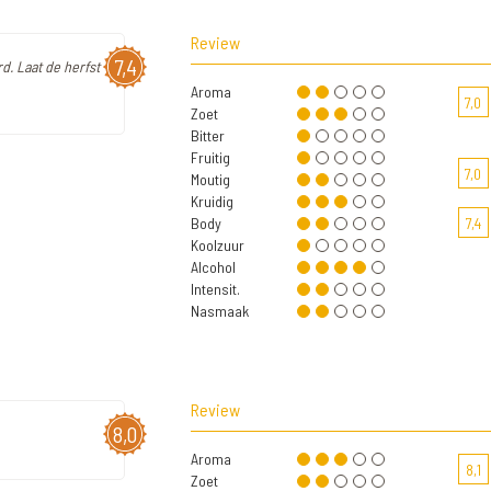
Review
7,4
. Laat de herfst
Aroma
7,0
Zoet
Bitter
Fruitig
7,0
Moutig
Kruidig
Body
7,4
Koolzuur
Alcohol
Intensit.
Nasmaak
Review
8,0
Aroma
8,1
Zoet