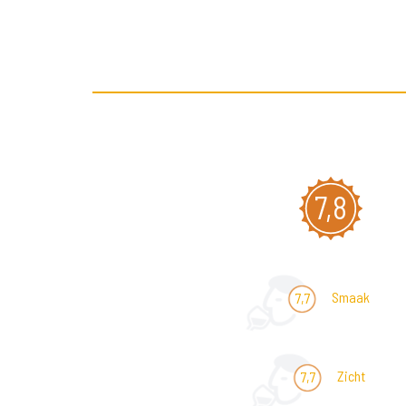
7,8
Smaak
7,7
Zicht
7,7