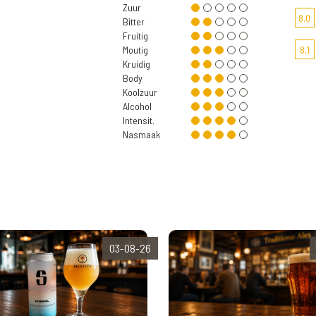
Zuur
8,0
Bitter
Fruitig
Moutig
8,1
Kruidig
Body
Koolzuur
Alcohol
Intensit.
Nasmaak
03-08-26