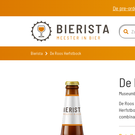
De pre-ord
Bierista
De Roos Herfstbock
De 
Museumb
De Roos 
Herfstbo
combinat