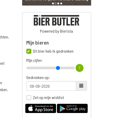
Powered by Bierista
chten,
Mijn bieren
Dit bier heb ik gedronken
Mijn cijfer:
het
7
Gedronken op:
er
mber,
Zet op mijn wishlist