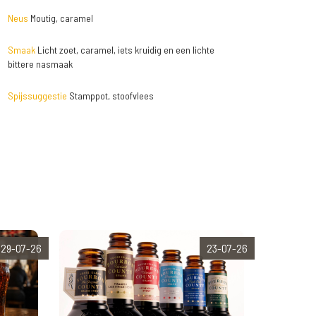
Neus
Moutig, caramel
Smaak
Licht zoet, caramel, iets kruidig en een lichte
bittere nasmaak
Spijssuggestie
Stamppot, stoofvlees
29-07-26
23-07-26