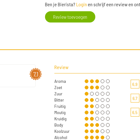
Ben je Bierista?
Login
en schrijf een review en o
Review toevoegen
Review
7,1
Aroma
6,9
Zoet
Zuur
6,7
Bitter
Fruitig
Moutig
6,5
Kruidig
Body
Koolzuur
Alcohol