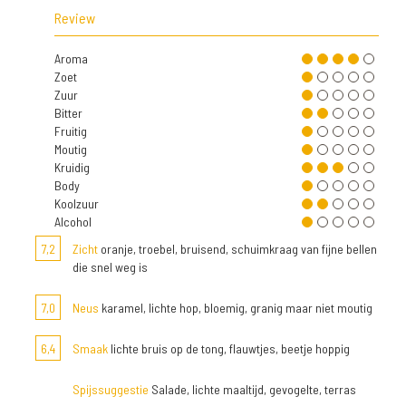
Review
Aroma
Zoet
Zuur
Bitter
Fruitig
Moutig
Kruidig
Body
Koolzuur
Alcohol
7,2
Zicht
oranje, troebel, bruisend, schuimkraag van fijne bellen
die snel weg is
7,0
Neus
karamel, lichte hop, bloemig, granig maar niet moutig
6,4
Smaak
lichte bruis op de tong, flauwtjes, beetje hoppig
Spijssuggestie
Salade, lichte maaltijd, gevogelte, terras