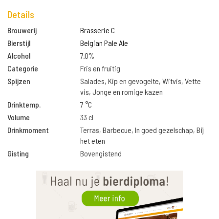
Details
Brouwerij
Brasserie C
Bierstijl
Belgian Pale Ale
Alcohol
7.0%
Categorie
Fris en fruitig
Spijzen
Salades, Kip en gevogelte, Witvis, Vette
vis, Jonge en romige kazen
Drinktemp.
7 °C
Volume
33 cl
Drinkmoment
Terras, Barbecue, In goed gezelschap, Bij
het eten
Gisting
Bovengistend