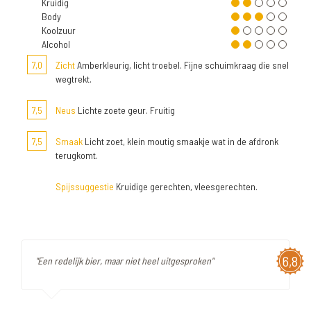
Kruidig
Body
Koolzuur
Alcohol
7,0
Zicht
Amberkleurig, licht troebel. Fijne schuimkraag die snel
wegtrekt.
7,5
Neus
Lichte zoete geur. Fruitig
7,5
Smaak
Licht zoet, klein moutig smaakje wat in de afdronk
terugkomt.
Spijssuggestie
Kruidige gerechten, vleesgerechten.
6,8
"Een redelijk bier, maar niet heel uitgesproken"