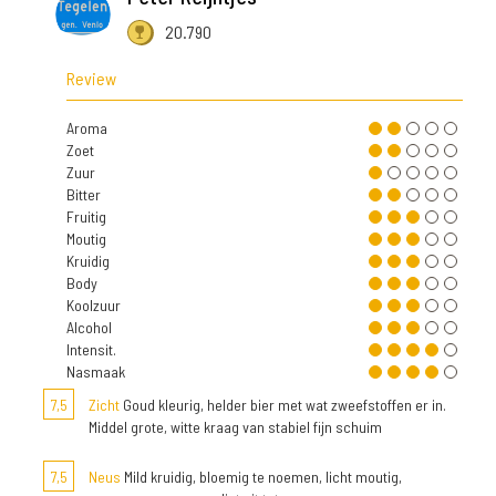
20.790
Review
Aroma
Zoet
Zuur
Bitter
Fruitig
Moutig
Kruidig
Body
Koolzuur
Alcohol
Intensit.
Nasmaak
7,5
Zicht
Goud kleurig, helder bier met wat zweefstoffen er in.
Middel grote, witte kraag van stabiel fijn schuim
7,5
Neus
Mild kruidig, bloemig te noemen, licht moutig,