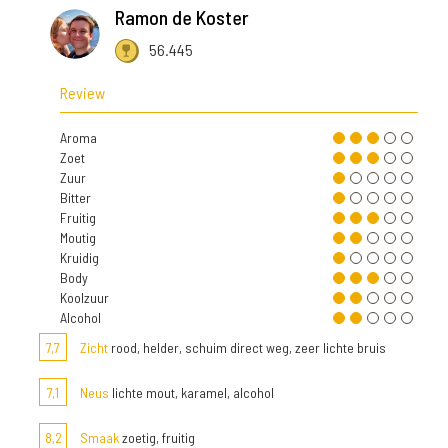
Ramon de Koster
56.445
Review
Aroma
Zoet
Zuur
Bitter
Fruitig
Moutig
Kruidig
Body
Koolzuur
Alcohol
7,7
Zicht
rood, helder, schuim direct weg, zeer lichte bruis
7,1
Neus
lichte mout, karamel, alcohol
8,2
Smaak
zoetig, fruitig