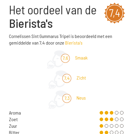
Het oordeel van de
7,4
Bierista's
Cornelissen Sint Gummarus Tripel is beoordeeld met een
gemiddelde van 7,4 door onze
Bierista's
Smaak
7,6
Zicht
7,4
Neus
7,3
Aroma
Zoet
Zuur
Bitter