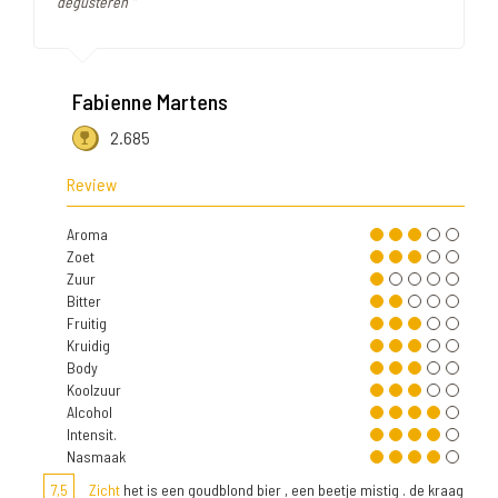
degusteren "
Fabienne Martens
2.685
Review
Aroma
Zoet
Zuur
Bitter
Fruitig
Kruidig
Body
Koolzuur
Alcohol
Intensit.
Nasmaak
7,5
Zicht
het is een goudblond bier , een beetje mistig . de kraag