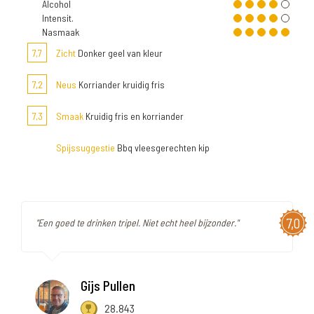
Alcohol
Intensit.
Nasmaak
7,7
Zicht
Donker geel van kleur
7,2
Neus
Korriander kruidig fris
7,3
Smaak
Kruidig fris en korriander
Spijssuggestie
Bbq vleesgerechten kip
7,0
"Een goed te drinken tripel. Niet echt heel bijzonder."
Gijs Pullen
28.843