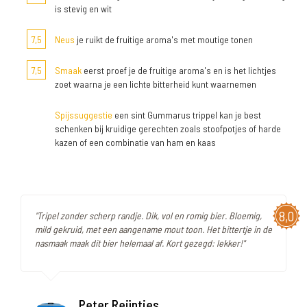
is stevig en wit
7,5
Neus
je ruikt de fruitige aroma's met moutige tonen
7,5
Smaak
eerst proef je de fruitige aroma's en is het lichtjes
zoet waarna je een lichte bitterheid kunt waarnemen
Spijssuggestie
een sint Gummarus trippel kan je best
schenken bij kruidige gerechten zoals stoofpotjes of harde
kazen of een combinatie van ham en kaas
8,0
"Tripel zonder scherp randje. Dik, vol en romig bier. Bloemig,
mild gekruid, met een aangename mout toon. Het bittertje in de
nasmaak maak dit bier helemaal af. Kort gezegd: lekker!"
Peter Reijntjes