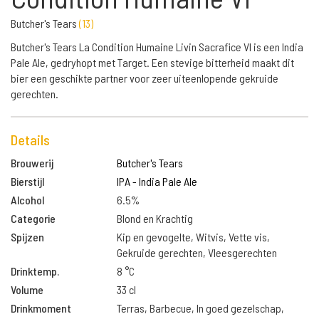
Butcher's Tears
(
13
)
Butcher's Tears La Condition Humaine Livin Sacrafice VI is een India
Pale Ale, gedryhopt met Target. Een stevige bitterheid maakt dit
bier een geschikte partner voor zeer uiteenlopende gekruide
gerechten.
Details
Brouwerij
Butcher's Tears
Bierstijl
IPA - India Pale Ale
Alcohol
6.5%
Categorie
Blond en Krachtig
Spijzen
Kip en gevogelte, Witvis, Vette vis,
Gekruide gerechten, Vleesgerechten
Drinktemp.
8 °C
Volume
33 cl
Drinkmoment
Terras, Barbecue, In goed gezelschap,