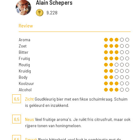
Alain Schepers
9.228
Review
Aroma
Zoet
Bitter
Fruitig
Moutig
Kruidig
Body
Koolzuur
Alcohol
6,5
Zicht
Goudkleurig bier met een fikse schuimkraag. Schuim
is gekleurd en inzakkend.
6,5
Neus
Veel fruitige aroma's. Je ruikt fris citrusfruit, maar ook
rijpere tonen van honingmeloen.
6,5
Smaak
Mooie bitterheid, veel fruit in combinatie met de