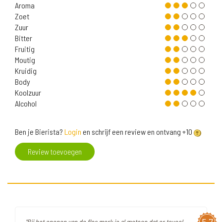
Aroma
Zoet
Zuur
Bitter
Fruitig
Moutig
Kruidig
Body
Koolzuur
Alcohol
Ben je Bierista?
Login
en schrijf een review en ontvang +10
Review toevoegen
"Bij het openen van de fles merk je al meteen dat er teveel