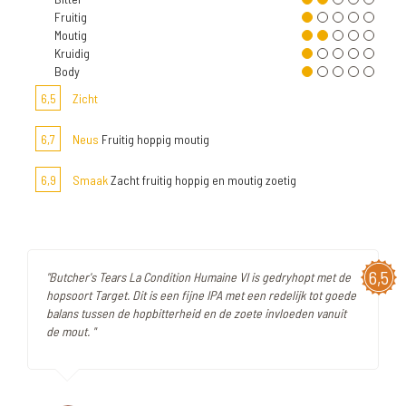
Fruitig
Moutig
Kruidig
Body
6,5
Zicht
6,7
Neus
Fruitig hoppig moutig
6,9
Smaak
Zacht fruitig hoppig en moutig zoetig
6,5
"Butcher's Tears La Condition Humaine VI is gedryhopt met de
hopsoort Target. Dit is een fijne IPA met een redelijk tot goede
balans tussen de hopbitterheid en de zoete invloeden vanuit
de mout. "