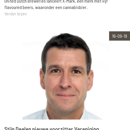
United Dutch Breweries lanceert X-Mark, een merk met vijf
flavoured beers, waaronder een cannabisbier.
Verder lezen
16-09-19
Stijn Deelen nieuwe voorzitter Vereniging