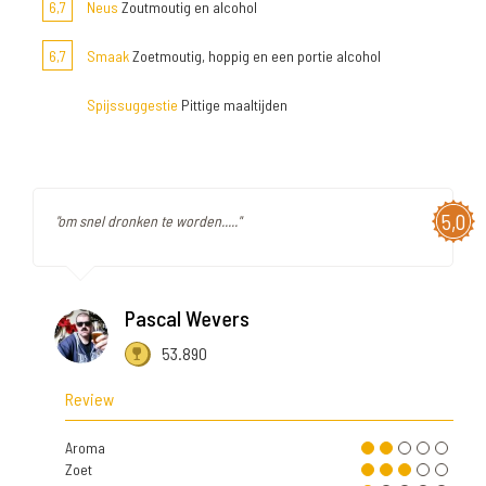
6,7
Neus
Zoutmoutig en alcohol
6,7
Smaak
Zoetmoutig, hoppig en een portie alcohol
Spijssuggestie
Pittige maaltijden
5,0
"om snel dronken te worden....."
Pascal Wevers
53.890
Review
Aroma
Zoet