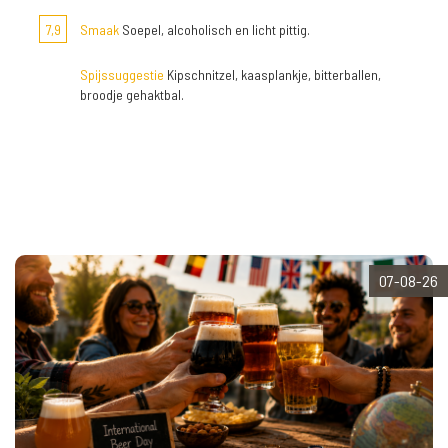
7,9
Smaak
Soepel, alcoholisch en licht pittig.
Spijssuggestie
Kipschnitzel, kaasplankje, bitterballen,
broodje gehaktbal.
07-08-26