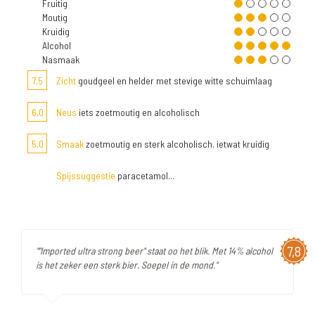
Fruitig
Moutig
Kruidig
Alcohol
Nasmaak
7,5
Zicht
goudgeel en helder met stevige witte schuimlaag
6,0
Neus
iets zoetmoutig en alcoholisch
5,0
Smaak
zoetmoutig en sterk alcoholisch. ietwat kruidig
Spijssuggestie
paracetamol...
7,8
""Imported ultra strong beer" staat oo het blik. Met 14% alcohol
is het zeker een sterk bier. Soepel in de mond."