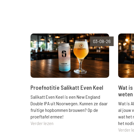
03-08-26
Wat is 
Proefnotitie Salikatt Even Keel
weten 
Salikatt Even Keel is een New England
Wat is A
Double IPA uit Noorwegen. Kunnen ze daar
al jouw 
fruitige hopbommen brouwen? Op de
wat het 
proeftafel ermee!
het nodi
Verder lezen
Verder l