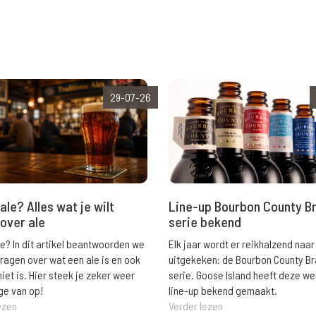
29-07-26
ale? Alles wat je wilt
Line-up Bourbon County B
over ale
serie bekend
le? In dit artikel beantwoorden we
Elk jaar wordt er reikhalzend naar
vragen over wat een ale is en ook
uitgekeken: de Bourbon County B
niet is. Hier steek je zeker weer
serie. Goose Island heeft deze w
ge van op!
line-up bekend gemaakt.
ezen
Verder lezen