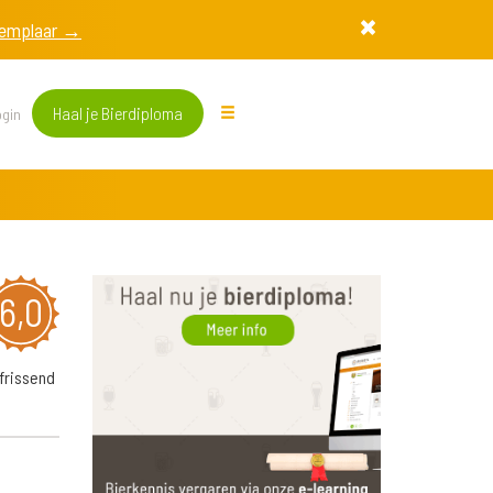
exemplaar →
Haal je Bierdiploma
gin
6,0
frissend