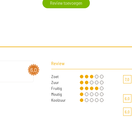
Review toevoegen
Review
6,0
Zoet
7,0
Zuur
Fruitig
Moutig
6,0
Koolzuur
6,0