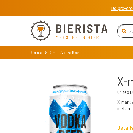
De pre-ord
Bierista
X-mark Vodka Beer
X-m
United D
X-mark V
met arom
Detail