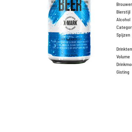
Brouweri
Bierstijl
Alcohol
Categor
Spijzen
Drinkte
Volume
Drinkm
Gisting