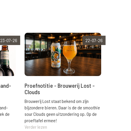
23-07-26
22-07-26
rand-
Proefnotitie - Brouwerij Lost -
Clouds
Brouwerij Lost staat bekend om zijn
rand-
bijzondere bieren. Daar is de de smoothie
eek de
sour Clouds geen uitzondering op. Op de
proeftafel ermee!
Verder lezen