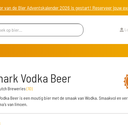
er van de Bier Adventskalender 2026 is gestart! Reserveer jouw 
Lo
ark Vodka Beer
utch Breweries
(
10
)
odka Beer is een moutig bier met de smaak van Wodka. Smaakvol en ver
a's van limoen.
s