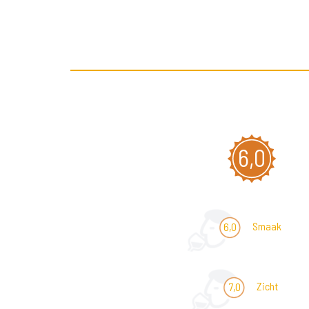
6,0
Smaak
6,0
Zicht
7,0