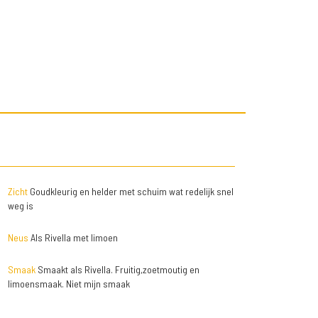
Zicht
Goudkleurig en helder met schuim wat redelijk snel
weg is
Neus
Als Rivella met limoen
Smaak
Smaakt als Rivella. Fruitig,zoetmoutig en
limoensmaak. Niet mijn smaak