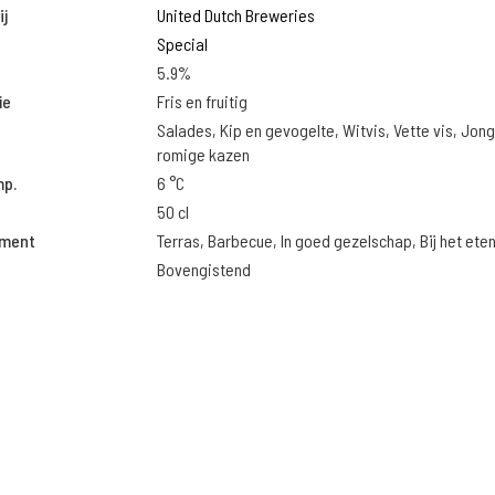
j
United Dutch Breweries
Special
5.9%
ie
Fris en fruitig
Salades, Kip en gevogelte, Witvis, Vette vis, Jon
romige kazen
mp.
6 °C
50 cl
oment
Terras, Barbecue, In goed gezelschap, Bij het ete
Bovengistend