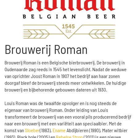
Brouwerij Roman
Brouwerij Roman is een Belgische bierbrouwerij. De brouwerij in
Oudenaarde zag reeds in 1545 het levenslicht. Nadat de weduwe
van oprichter Joost Roman in 1907 het bedrijf aan haar zonen
doorgaf bleef de brouwerij steeds meer ontwikkelen. De huidige
brouwerij en bijbehorende gebouwen dateren uit 1930.
Louis Roman was de twaalfde opvolger en is nog steeds de
eigenaar van brouwerij Roman. Onder leiding van Louis
transformeert de brouwerij van een vooral pils producerend bedrijf
naar een brouwerij met een variëteit aan speciaalbier. Met de
komst van
Sloeber
(1983),
Ename
Abdijbieren (1990), Mater witbier
(1993), Black hole (2005) en
Rebelse Strop
(2011) is een nieuwe