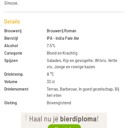
Simcoe.
Details
Brouwerij
Brouwerij Roman
Bierstijl
IPA - India Pale Ale
Alcohol
7.5%
Categorie
Blond en Krachtig
Spijzen
Salades, Kip en gevogelte, Witvis, Vette
vis, Jonge en romige kazen
Drinktemp.
8 °C
Volume
33 cl
Drinkmoment
Terras, Barbecue, In goed gezelschap, Bij
het eten
Gisting
Bovengistend