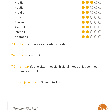
Fruitig
Moutig
Kruidig
Body
Koolzuur
Alcohol
Intensit.
Nasmaak
7,0
Zicht
Amberkleurig, redelijk helder
7,4
Neus
Fris, fruit.
7,2
Smaak
Beetje bitter, hoppig, fruit (abrikoos), niet een heel
lange afdronk.
Spijssuggestie
Gevogelte, kip
7,4
"Een heerlijke ipa."