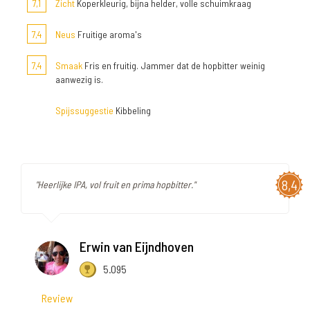
7,1
Zicht
Koperkleurig, bijna helder, volle schuimkraag
7,4
Neus
Fruitige aroma's
7,4
Smaak
Fris en fruitig. Jammer dat de hopbitter weinig
aanwezig is.
Spijssuggestie
Kibbeling
8,4
"Heerlijke IPA, vol fruit en prima hopbitter."
Erwin van Eijndhoven
5.095
Review