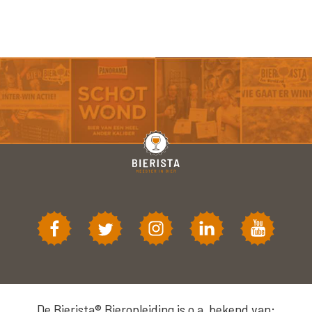
De Bierista® Bieropleiding is o.a. bekend van: