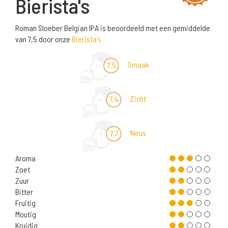
Bierista's
Roman Sloeber Belgian IPA is beoordeeld met een gemiddelde
van 7,5 door onze
Bierista's
Smaak
7,5
Zicht
7,4
Neus
7,7
Aroma
Zoet
Zuur
Bitter
Fruitig
Moutig
Kruidig