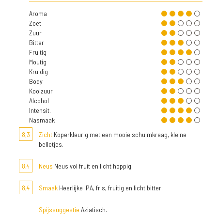
Aroma
Zoet
Zuur
Bitter
Fruitig
Moutig
Kruidig
Body
Koolzuur
Alcohol
Intensit.
Nasmaak
8,3
Zicht
Koperkleurig met een mooie schuimkraag, kleine
belletjes.
8,4
Neus
Neus vol fruit en licht hoppig.
8,4
Smaak
Heerlijke IPA, fris, fruitig en licht bitter.
Spijssuggestie
Aziatisch.