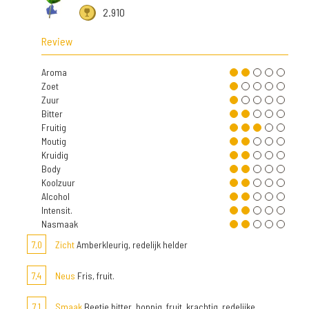
2.910
Review
Aroma
Zoet
Zuur
Bitter
Fruitig
Moutig
Kruidig
Body
Koolzuur
Alcohol
Intensit.
Nasmaak
7,0
Zicht
Amberkleurig, redelijk helder
7,4
Neus
Fris, fruit.
7,1
Smaak
Beetje bitter, hoppig, fruit, krachtig, redelijke