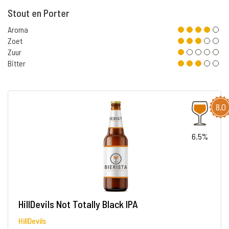
Stout en Porter
Aroma
Zoet
Zuur
Bitter
8,0
6.5%
HillDevils Not Totally Black IPA
HillDevils