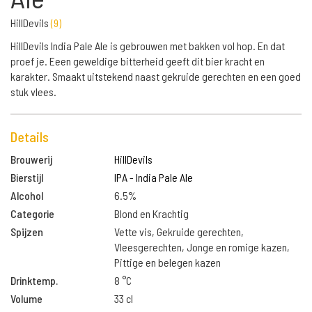
HillDevils
(
9
)
HillDevils India Pale Ale is gebrouwen met bakken vol hop. En dat
proef je. Eeen geweldige bitterheid geeft dit bier kracht en
karakter. Smaakt uitstekend naast gekruide gerechten en een goed
stuk vlees.
Details
Brouwerij
HillDevils
Bierstijl
IPA - India Pale Ale
Alcohol
6.5%
Categorie
Blond en Krachtig
Spijzen
Vette vis, Gekruide gerechten,
Vleesgerechten, Jonge en romige kazen,
Pittige en belegen kazen
Drinktemp.
8 °C
Volume
33 cl