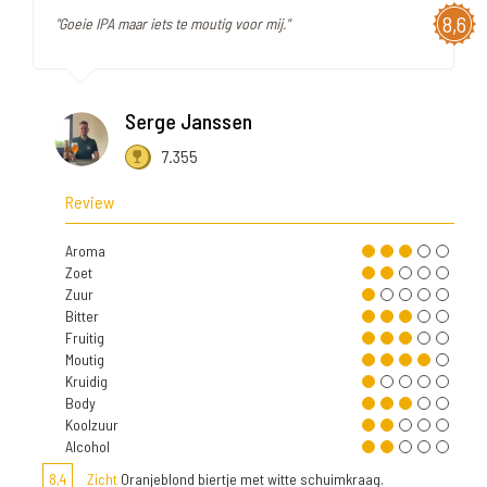
8,6
"Goeie IPA maar iets te moutig voor mij."
Serge Janssen
7.355
Review
Aroma
Zoet
Zuur
Bitter
Fruitig
Moutig
Kruidig
Body
Koolzuur
Alcohol
8,4
Zicht
Oranjeblond biertje met witte schuimkraag.