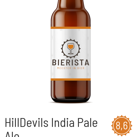
HillDevils India Pale
8,6
Ale