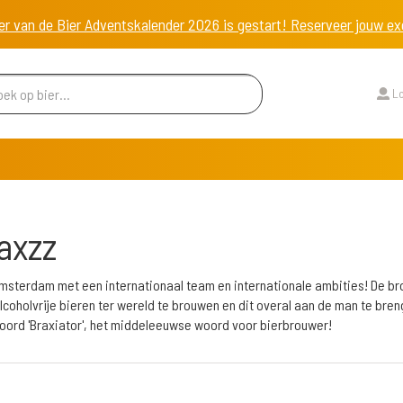
er van de Bier Adventskalender 2026 is gestart! Reserveer jouw 
Lo
axzz
 Amsterdam met een internationaal team en internationale ambities! De br
alcoholvrije bieren ter wereld te brouwen en dit overal aan de man te br
woord 'Braxiator', het middeleeuwse woord voor bierbrouwer!