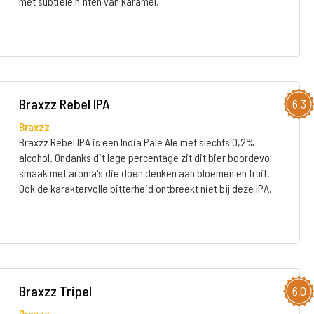
met subtiele hinten van karamel.
Braxzz Rebel IPA
6,3
Braxzz
Braxzz Rebel IPA is een India Pale Ale met slechts 0,2%
alcohol. Ondanks dit lage percentage zit dit bier boordevol
smaak met aroma's die doen denken aan bloemen en fruit.
Ook de karaktervolle bitterheid ontbreekt niet bij deze IPA.
Braxzz Tripel
6,0
Braxzz