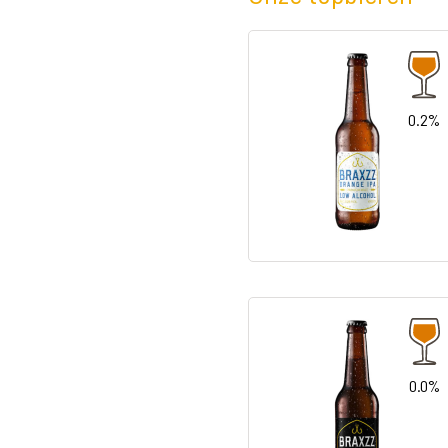
0.2%
0.0%