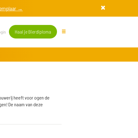
exemplaar →
Haal je Bierdiploma
gin
ouwerij heeft voor ogen de
engen! De naam van deze