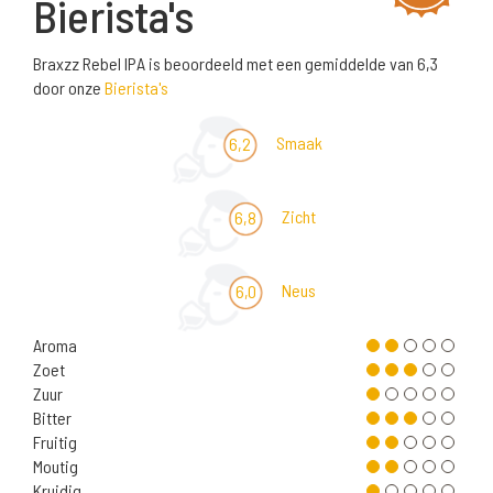
Bierista's
Braxzz Rebel IPA is beoordeeld met een gemiddelde van 6,3
door onze
Bierista's
Smaak
6,2
Zicht
6,8
Neus
6,0
Aroma
Zoet
Zuur
Bitter
Fruitig
Moutig
Kruidig