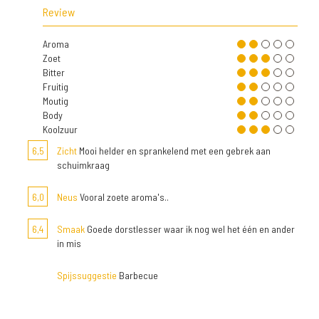
Review
Aroma
Zoet
Bitter
Fruitig
Moutig
Body
Koolzuur
6,5
Zicht
Mooi helder en sprankelend met een gebrek aan
schuimkraag
6,0
Neus
Vooral zoete aroma's..
6,4
Smaak
Goede dorstlesser waar ik nog wel het één en ander
in mis
Spijssuggestie
Barbecue