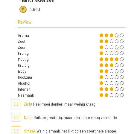
3.640
Review
Aroma
Zoet
Zuur
Fruitig
Moutig
Kruidig
Body
Koolzuur
Alcohol
Intensit.
Nasmaak
6,5
Zicht
Heel mooi donker, maar weinig kraag
6,0
Neus
Ruikt erg waterig, maar een lichte vleug van koffie
5,5
Smaak
Weinig smaak, het lijkt op een soort hele slappe