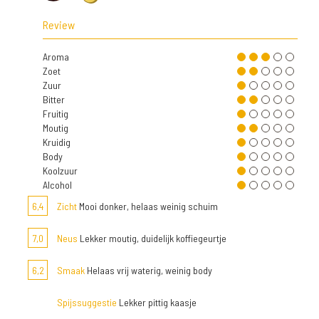
Review
Aroma
Zoet
Zuur
Bitter
Fruitig
Moutig
Kruidig
Body
Koolzuur
Alcohol
6,4
Zicht
Mooi donker, helaas weinig schuim
7,0
Neus
Lekker moutig, duidelijk koffiegeurtje
6,2
Smaak
Helaas vrij waterig, weinig body
Spijssuggestie
Lekker pittig kaasje