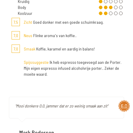
Kruidig
Body
Koolzuur
7,5
Zicht
Goed donker met een goede schuimkraag.
7,0
Neus
Flinke aroma's van koffie..
7,0
Smaak
Koffie, karamel en aardig in balans!
Spijssuggestie
Ik heb espresso toegevoegd aan de Porter.
Mijn eigen espresso infused alcoholvrije porter.. Zeker de
moeite waard.
6,0
"Mooi donkere 0.0, jammer dat er zo weinig smaak aan zit"
Mark Pedersen