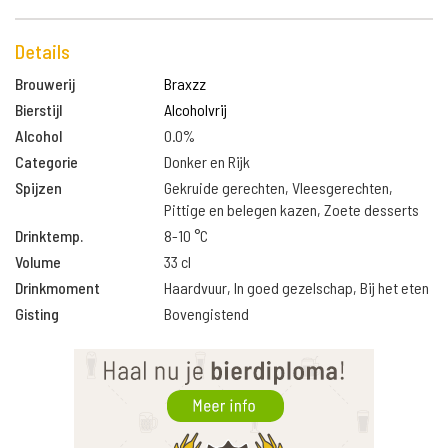
Details
Brouwerij
Braxzz
Bierstijl
Alcoholvrij
Alcohol
0.0%
Categorie
Donker en Rijk
Spijzen
Gekruide gerechten, Vleesgerechten,
Pittige en belegen kazen, Zoete desserts
Drinktemp.
8-10 °C
Volume
33 cl
Drinkmoment
Haardvuur, In goed gezelschap, Bij het eten
Gisting
Bovengistend