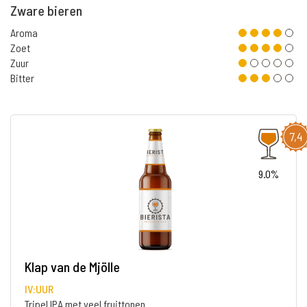
Zware bieren
Aroma
Zoet
Zuur
Bitter
7,4
9.0%
Klap van de Mjölle
IV:UUR
Tripel IPA met veel fruittonen