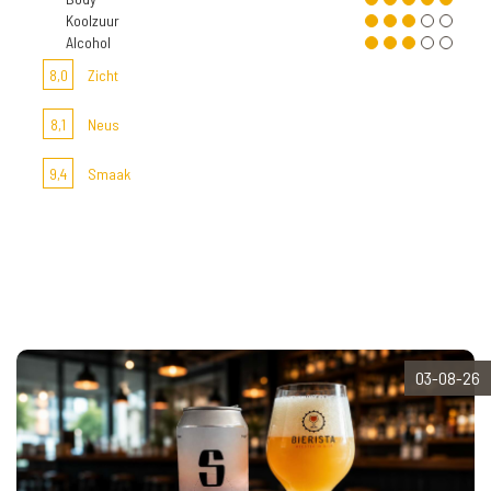
Koolzuur
Alcohol
8,0
Zicht
8,1
Neus
9,4
Smaak
03-08-26