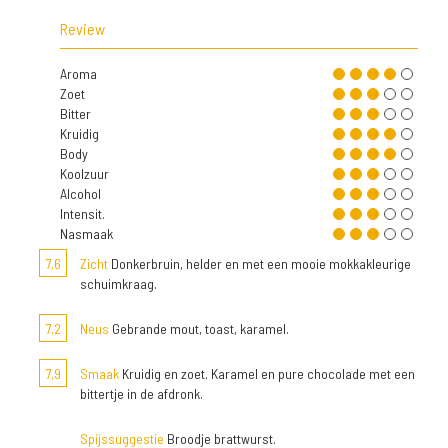
Review
Aroma
Zoet
Bitter
Kruidig
Body
Koolzuur
Alcohol
Intensit.
Nasmaak
7,6
Zicht
Donkerbruin, helder en met een mooie mokkakleurige
schuimkraag.
7,2
Neus
Gebrande mout, toast, karamel.
7,9
Smaak
Kruidig en zoet. Karamel en pure chocolade met een
bittertje in de afdronk.
Spijssuggestie
Broodje brattwurst.