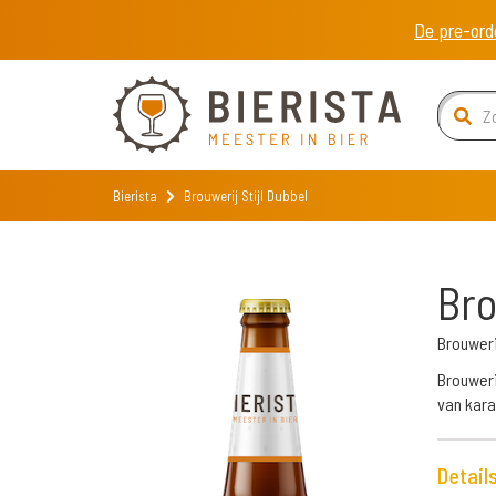
De pre-ord
Bierista
Brouwerij Stijl Dubbel
Bro
Brouwerij
Brouweri
van kara
Detail