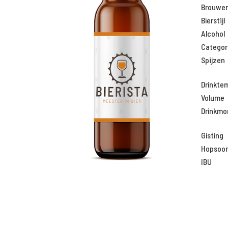
Brouweri
Bierstijl
Alcohol
Categor
Spijzen
Drinkte
Volume
Drinkm
Gisting
Hopsoor
IBU