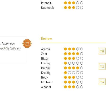
Intensit.
Nasmaak
Review
7,2
. Tonen van
-achtig tintje en
Aroma
7,0
Zoet
Bitter
Fruitig
7,3
Moutig
Kruidig
Body
Koolzuur
7,3
Alcohol