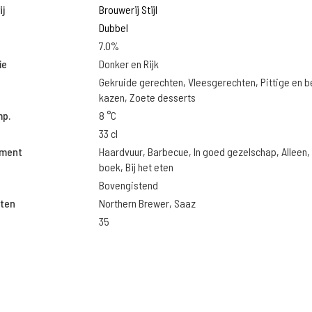
j
Brouwerij Stijl
Dubbel
7.0%
ie
Donker en Rijk
Gekruide gerechten, Vleesgerechten, Pittige en 
kazen, Zoete desserts
mp.
8 °C
33 cl
oment
Haardvuur, Barbecue, In goed gezelschap, Alleen, 
boek, Bij het eten
Bovengistend
ten
Northern Brewer, Saaz
35