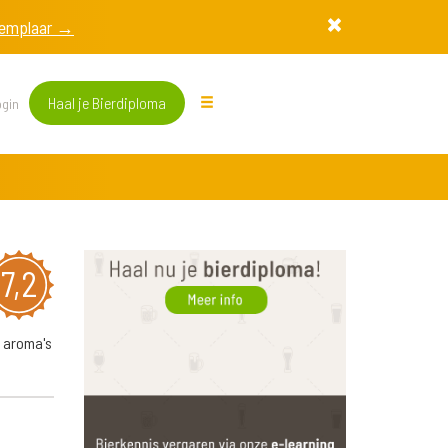
exemplaar →
Haal je Bierdiploma
gin
7,2
t aroma's