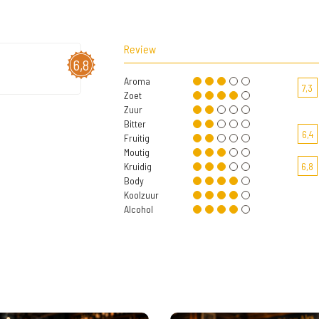
Review
6,8
Aroma
7,3
Zoet
Zuur
Bitter
6,4
Fruitig
Moutig
Kruidig
6,8
Body
Koolzuur
Alcohol