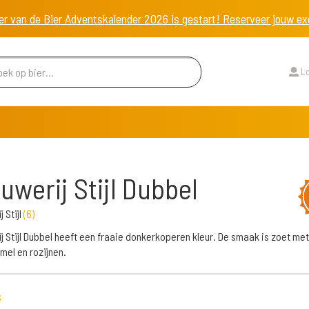
er van de Bier Adventskalender 2026 is gestart! Reserveer jouw 
Lo
uwerij Stijl Dubbel
 Stijl
(
6
)
j Stijl Dubbel heeft een fraaie donkerkoperen kleur. De smaak is zoet me
mel en rozijnen.
s