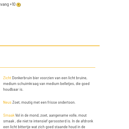
ntvang +10
Zicht
Donkerbruin bier voorzien van een licht bruine,
medium schuimkraag van medium belletjes, die goed
houdbaar is.
Neus
Zoet, moutig met een frisse ondertoon.
Smaak
Vol in de mond, zoet, aangename volle, mout
smaak , die niet te intensief geroosterd is. In de afdronk
een licht bittertje wat zich goed staande houd in de