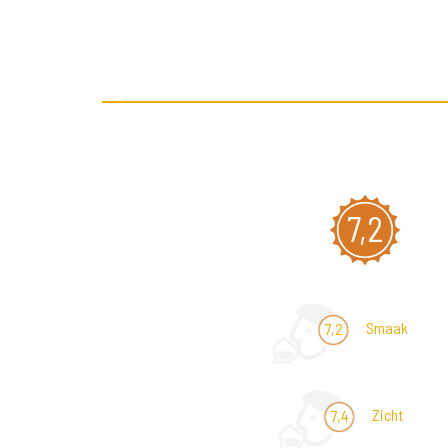
7,2
Smaak
7,2
Zicht
7,4