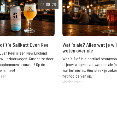
03-08-26
Wat is ale? Alles wat je wil
otitie Salikatt Even Keel
weten over ale
 Even Keel is een New England
Wat is Ale? In dit artikel beantwo
PA uit Noorwegen. Kunnen ze daar
al jouw vragen over wat een ale is
e hopbommen brouwen? Op de
wat het niet is. Hier steek je zeke
el ermee!
het nodige van op!
ezen
Verder lezen