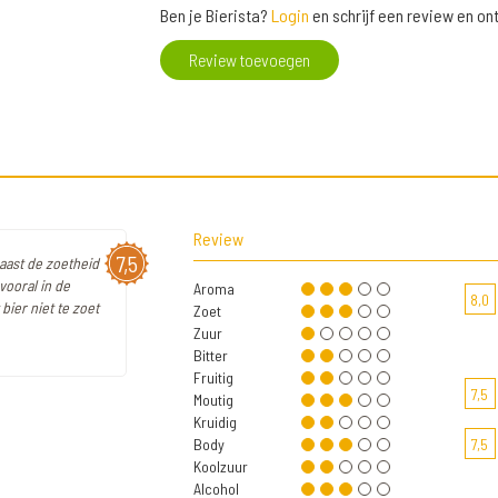
Ben je Bierista?
Login
en schrijf een review en o
Review toevoegen
Review
7,5
aast de zoetheid
vooral in de
Aroma
8,0
bier niet te zoet
Zoet
Zuur
Bitter
Fruitig
7,5
Moutig
Kruidig
Body
7,5
Koolzuur
Alcohol