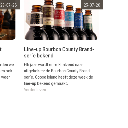
29-07-26
23-07-26
t
Line-up Bourbon County Brand-
serie bekend
orden we
Elk jaar wordt er reikhalzend naar
 en ook
uitgekeken: de Bourbon County Brand-
r weer
serie. Goose Island heeft deze week de
line-up bekend gemaakt.
Verder lezen