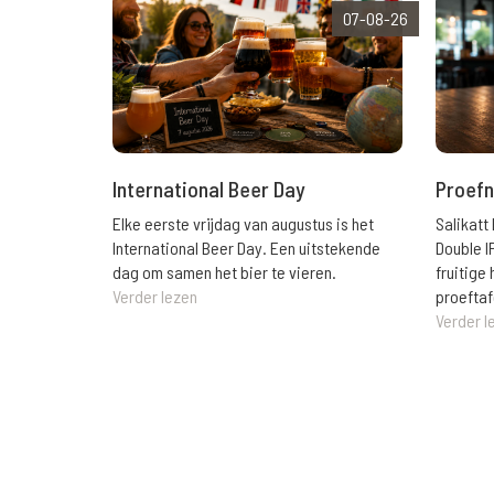
07-08-26
International Beer Day
Proefn
Elke eerste vrijdag van augustus is het
Salikatt
International Beer Day. Een uitstekende
Double I
dag om samen het bier te vieren.
fruitig
Verder lezen
proeftaf
Verder l