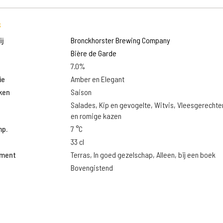
s
j
Bronckhorster Brewing Company
Bière de Garde
7.0%
ie
Amber en Elegant
ken
Saison
Salades, Kip en gevogelte, Witvis, Vleesgerechte
en romige kazen
mp.
7 °C
33 cl
oment
Terras, In goed gezelschap, Alleen, bij een boek
Bovengistend