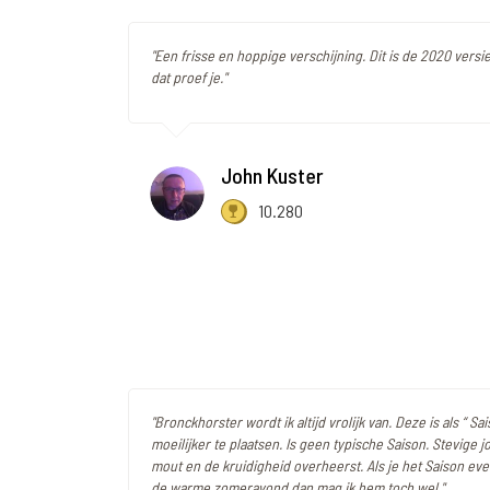
"Een frisse en hoppige verschijning. Dit is de 2020 versi
dat proef je."
John Kuster
10.280
"Bronckhorster wordt ik altijd vrolijk van. Deze is als “ Sa
moeilijker te plaatsen. Is geen typische Saison. Stevige 
mout en de kruidigheid overheerst. Als je het Saison e
de warme zomeravond dan mag ik hem toch wel."