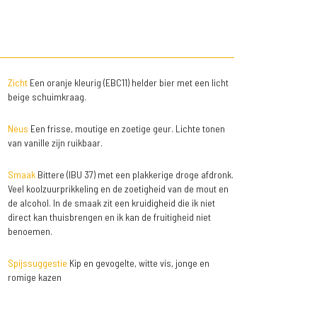
Zicht
Een oranje kleurig (EBC11) helder bier met een licht
beige schuimkraag.
Neus
Een frisse, moutige en zoetige geur. Lichte tonen
van vanille zijn ruikbaar.
Smaak
Bittere (IBU 37) met een plakkerige droge afdronk.
Veel koolzuurprikkeling en de zoetigheid van de mout en
de alcohol. In de smaak zit een kruidigheid die ik niet
direct kan thuisbrengen en ik kan de fruitigheid niet
benoemen.
Spijssuggestie
Kip en gevogelte, witte vis, jonge en
romige kazen