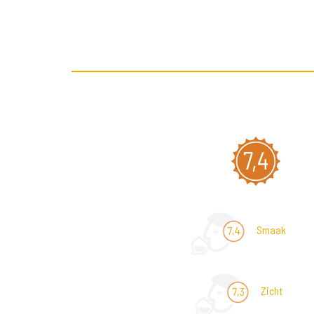
7,4
Smaak
7,4
Zicht
7,3