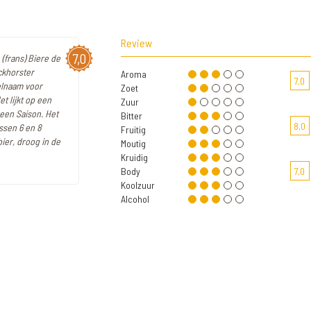
Review
7,0
(frans) Biere de
ckhorster
Aroma
7,0
elnaam voor
Zoet
t lijkt op een
Zuur
 een Saison. Het
Bitter
8,0
ssen 6 en 8
Fruitig
bier, droog in de
Moutig
Kruidig
Body
7,0
Koolzuur
Alcohol