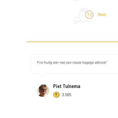
Neus
7,3
"Fris fruitig bier met een mooie hoppige afdronk"
Piet Tuinema
3.565