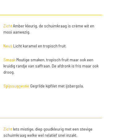
Zicht
Amber kleurig, de schuimkraag is crème wit en
mooi aanwezig.
Neus
Licht karamel en tropisch fruit.
Smaak
Moutige smaken, tropisch fruit maar ook een
kruidig randje van saffraan. De afdronk is fris maar ook
droog.
Spijssuggestie
Gegrilde kipfilet met ijsbergsla.
Zicht
Iets mistige, diep goudkleurig met een stevige
schuimkraag welke wel relatief snel inzakt.