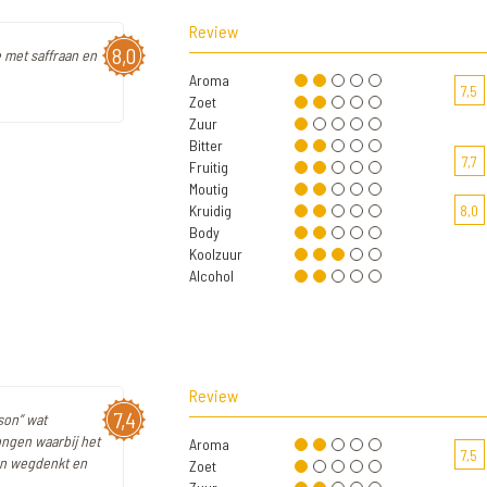
Review
8,0
e met saffraan en
Aroma
7,5
Zoet
Zuur
Bitter
7,7
Fruitig
Moutig
Kruidig
8,0
Body
Koolzuur
Alcohol
Review
7,4
ison” wat
jongen waarbij het
Aroma
7,5
ven wegdenkt en
Zoet