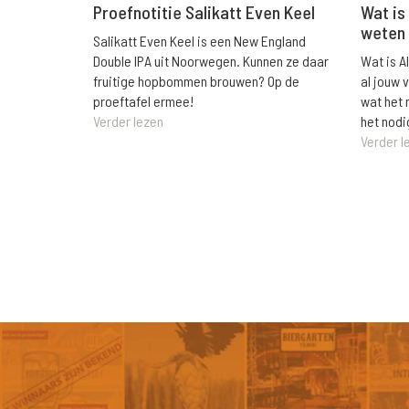
Wat is 
Proefnotitie Salikatt Even Keel
weten 
Salikatt Even Keel is een New England
Wat is A
Double IPA uit Noorwegen. Kunnen ze daar
al jouw 
fruitige hopbommen brouwen? Op de
wat het 
proeftafel ermee!
het nodi
Verder lezen
Verder l