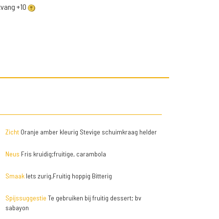
ntvang +10
Zicht
Oranje amber kleurig Stevige schuimkraag helder
Neus
Fris kruidig;fruitige, carambola
Smaak
Iets zurig,Fruitig hoppig Bitterig
Spijssuggestie
Te gebruiken bij fruitig dessert; bv
sabayon