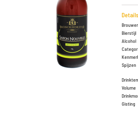
Detail
Brouweri
Bierstijl
Alcohol
Categor
Kenmer
Spijzen
Drinkte
Volume
Drinkm
Gisting