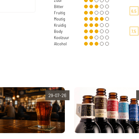
Zuur
Bitter
6,5
Fruitig
Moutig
Kruidig
Body
7,5
Koolzuur
Alcohol
29-07-26