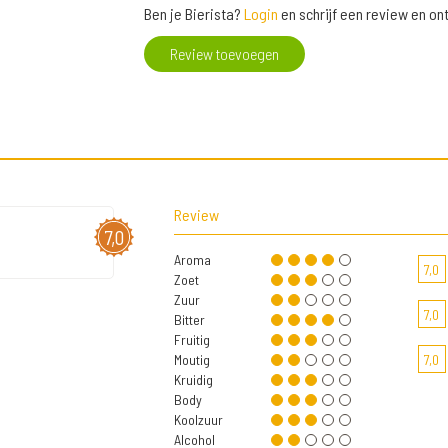
Ben je Bierista?
Login
en schrijf een review en o
Review toevoegen
Review
7,0
Aroma
7,0
Zoet
Zuur
7,0
Bitter
Fruitig
Moutig
7,0
Kruidig
Body
Koolzuur
Alcohol