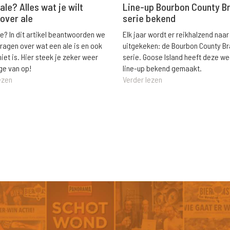
ale? Alles wat je wilt
Line-up Bourbon County B
over ale
serie bekend
le? In dit artikel beantwoorden we
Elk jaar wordt er reikhalzend naar
vragen over wat een ale is en ook
uitgekeken: de Bourbon County B
niet is. Hier steek je zeker weer
serie. Goose Island heeft deze w
ge van op!
line-up bekend gemaakt.
ezen
Verder lezen