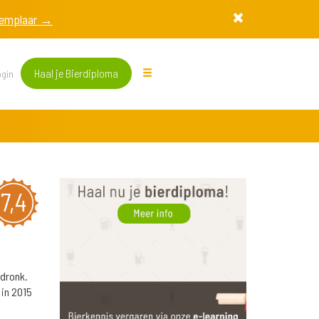
exemplaar →
Haal je Bierdiploma
gin
7,4
fdronk.
 in 2015