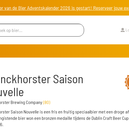
er van de Bier Adventskalender 2026 is gestart! Reserveer jouw 
Lo
nckhorster Saison
velle
orster Brewing Company
(
80
)
rster Saison Nouvelle is een fris en fruitig speciaalbier met een droge a
ngistende bier won een bronzen medaille tijdens de Dublin Craft Beer Cup
6.