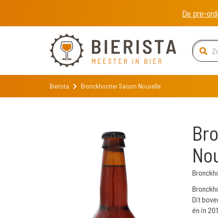
De pre-ord
Bierista
Bronckhorster Saison Nouvelle
Bro
Nou
Bronckh
Bronckho
Dit bove
én in 201