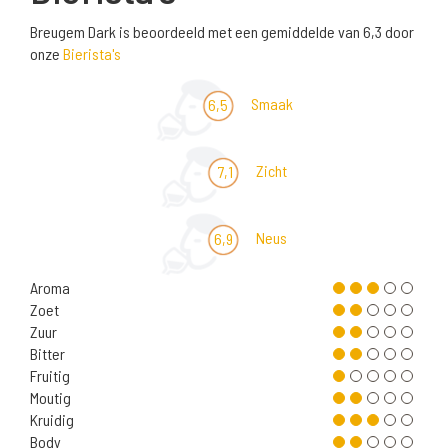
Breugem Dark is beoordeeld met een gemiddelde van 6,3 door
onze
Bierista's
Smaak
6,5
Zicht
7,1
Neus
6,9
Aroma
Zoet
Zuur
Bitter
Fruitig
Moutig
Kruidig
Body