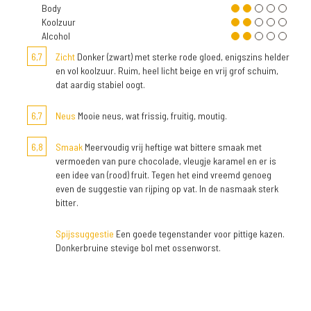
Body
Koolzuur
Alcohol
6,7
Zicht
Donker (zwart) met sterke rode gloed, enigszins helder
en vol koolzuur. Ruim, heel licht beige en vrij grof schuim,
dat aardig stabiel oogt.
6,7
Neus
Mooie neus, wat frissig, fruitig, moutig.
6,8
Smaak
Meervoudig vrij heftige wat bittere smaak met
vermoeden van pure chocolade, vleugje karamel en er is
een idee van (rood) fruit. Tegen het eind vreemd genoeg
even de suggestie van rijping op vat. In de nasmaak sterk
bitter.
Spijssuggestie
Een goede tegenstander voor pittige kazen.
Donkerbruine stevige bol met ossenworst.