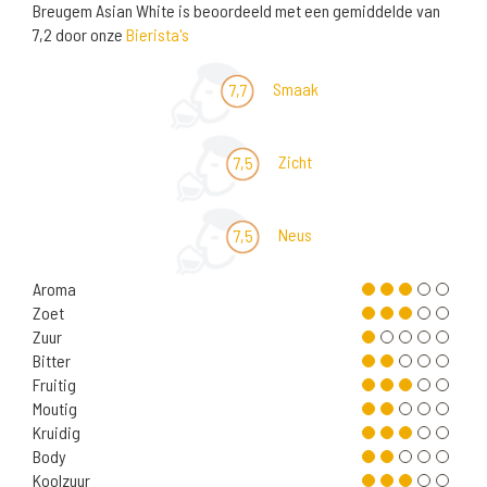
Breugem Asian White is beoordeeld met een gemiddelde van
7,2 door onze
Bierista's
Smaak
7,7
Zicht
7,5
Neus
7,5
Aroma
Zoet
Zuur
Bitter
Fruitig
Moutig
Kruidig
Body
Koolzuur