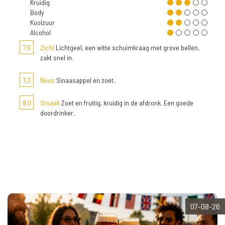
Kruidig
Body
Koolzuur
Alcohol
7,6
Zicht
Lichtgeel, een witte schuimkraag met grove bellen,
zakt snel in.
7,3
Neus
Sinaasappel en zoet.
8,0
Smaak
Zoet en fruitig, kruidig in de afdronk. Een goede
doordrinker.
07-08-26