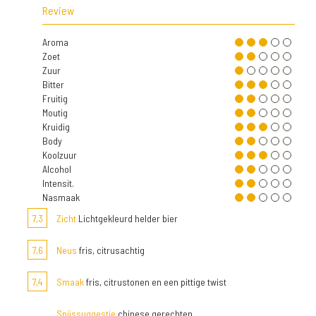
Review
Aroma
Zoet
Zuur
Bitter
Fruitig
Moutig
Kruidig
Body
Koolzuur
Alcohol
Intensit.
Nasmaak
7,3
Zicht
Lichtgekleurd helder bier
7,6
Neus
fris, citrusachtig
7,4
Smaak
fris, citrustonen en een pittige twist
Spijssuggestie
chinese gerechten