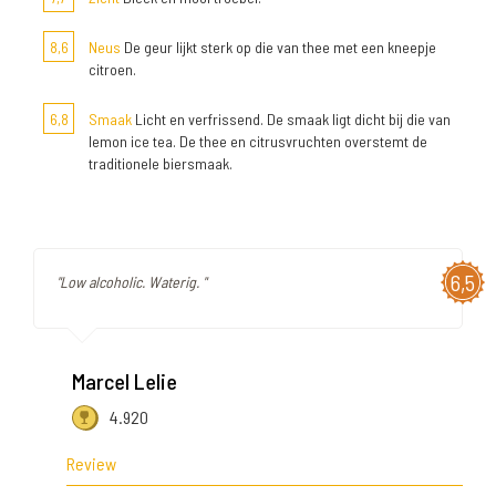
8,6
Neus
De geur lijkt sterk op die van thee met een kneepje
citroen.
6,8
Smaak
Licht en verfrissend. De smaak ligt dicht bij die van
lemon ice tea. De thee en citrusvruchten overstemt de
traditionele biersmaak.
6,5
"Low alcoholic. Waterig. "
Marcel Lelie
4.920
Review