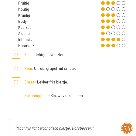
Fruitig
Moutig
Kruidig
Body
Koolzuur
Alcohol
Intensit.
Nasmaak
7,5
Zicht
Lichtgeel van kleur
7,3
Neus
Citrus, grapefruit smaak
7,6
Smaak
Lekker fris biertje.
Spijssuggestie
Kip, witvis, salades
7,4
"Mooi fris licht alcoholisch biertje. Dorstlesser!"