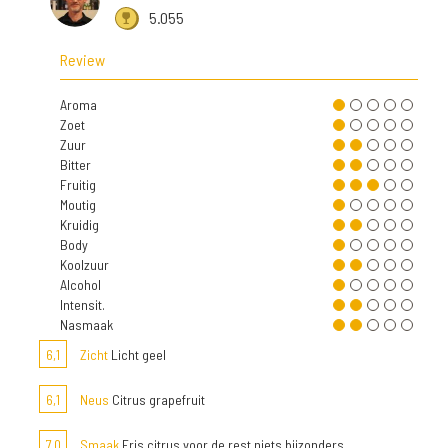
5.055
Review
Aroma
Zoet
Zuur
Bitter
Fruitig
Moutig
Kruidig
Body
Koolzuur
Alcohol
Intensit.
Nasmaak
6,1
Zicht
Licht geel
6,1
Neus
Citrus grapefruit
7,0
Smaak
Fris citrus voor de rest niets bijzonders