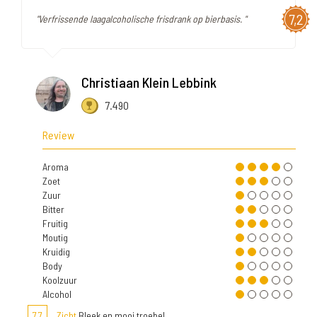
7,2
"Verfrissende laagalcoholische frisdrank op bierbasis. "
Christiaan Klein Lebbink
7.490
Review
Aroma
Zoet
Zuur
Bitter
Fruitig
Moutig
Kruidig
Body
Koolzuur
Alcohol
7,7
Zicht
Bleek en mooi troebel.