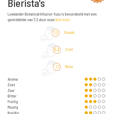
Bierista's
Lowlander Botanical Infusion Yuzu is beoordeeld met een
gemiddelde van 7,2 door onze
Bierista's
Smaak
7,2
Zicht
6,8
Neus
7,1
Aroma
Zoet
Zuur
Bitter
Fruitig
Moutig
Kruidig