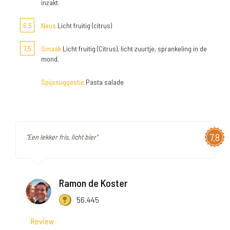
inzakt.
6,5
Neus
Licht fruitig (citrus)
7,5
Smaak
Licht fruitig (Citrus), licht zuurtje, sprankeling in de
mond.
Spijssuggestie
Pasta salade
7,8
"Een lekker fris, licht bier"
Ramon de Koster
56.445
Review