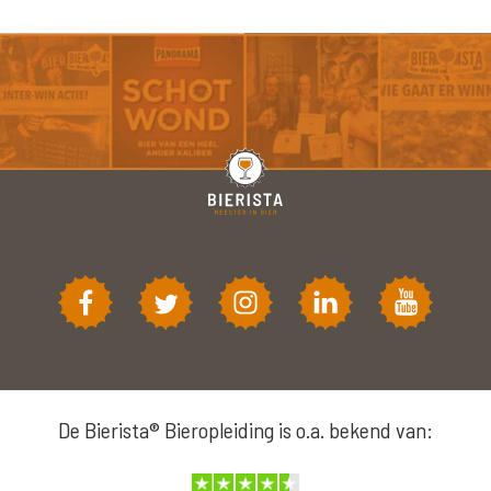
De Bierista® Bieropleiding is o.a. bekend van: