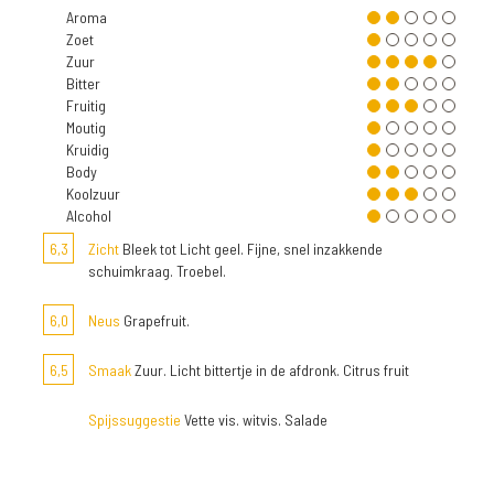
Aroma
Zoet
Zuur
Bitter
Fruitig
Moutig
Kruidig
Body
Koolzuur
Alcohol
6,3
Zicht
Bleek tot Licht geel. Fijne, snel inzakkende
schuimkraag. Troebel.
6,0
Neus
Grapefruit.
6,5
Smaak
Zuur. Licht bittertje in de afdronk. Citrus fruit
Spijssuggestie
Vette vis. witvis. Salade