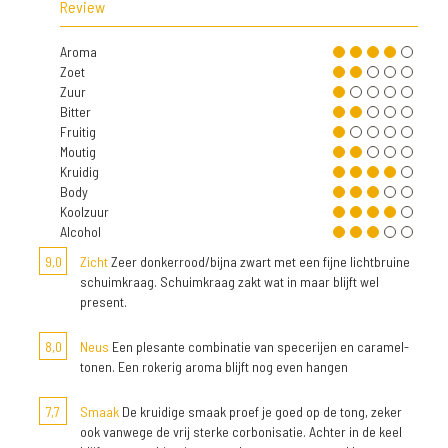
Review
Aroma
Zoet
Zuur
Bitter
Fruitig
Moutig
Kruidig
Body
Koolzuur
Alcohol
9,0
Zicht
Zeer donkerrood/bijna zwart met een fijne lichtbruine
schuimkraag. Schuimkraag zakt wat in maar blijft wel
present.
8,0
Neus
Een plesante combinatie van specerijen en caramel-
tonen. Een rokerig aroma blijft nog even hangen
7,7
Smaak
De kruidige smaak proef je goed op de tong, zeker
ook vanwege de vrij sterke corbonisatie. Achter in de keel