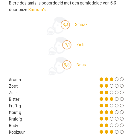
Biere des amis is beoordeeld met een gemiddelde van 6,3
door onze
Bierista's
Smaak
6,3
Zicht
7,1
Neus
6,8
Aroma
Zoet
Zuur
Bitter
Fruitig
Moutig
Kruidig
Body
Koolzuur