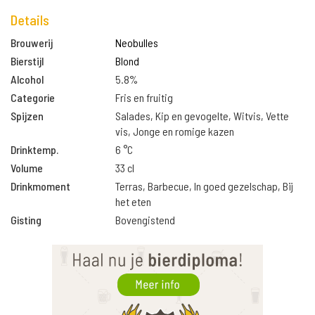
Details
Brouwerij
Neobulles
Bierstijl
Blond
Alcohol
5.8%
Categorie
Fris en fruitig
Spijzen
Salades, Kip en gevogelte, Witvis, Vette
vis, Jonge en romige kazen
Drinktemp.
6 °C
Volume
33 cl
Drinkmoment
Terras, Barbecue, In goed gezelschap, Bij
het eten
Gisting
Bovengistend