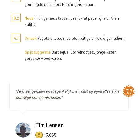
gematigde stabiliteit. Pareling zichtbaar.
6,2
Neus
Fruitige neus (appel-peer), wat peperigheid. Allen
subtiel.
4,7
Smaak
Vegetale toets met iets fruitigs en kruidigs nadien.
Spijssuggestie
Barbeque, Borrelnootjes, jonge kazen,
gerookte vleeswaren,
7,7
"Zeer aangenaam en toegankelijk bier, past bij bijna alles en is
dus altijd een goede keuze"
Tim Lensen
3.065