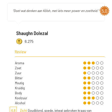
5,0
"Doet wat denken aan Kölsh, met iets meer power en zoetheid."
Shaughn Dolezal
6.275
Review
Aroma
Zoet
Zuur
Bitter
Moutig
Kruidig
Body
Koolzuur
Alcohol
6,8
Zicht
Goudblond, goede, ietwat gebroken kraag van