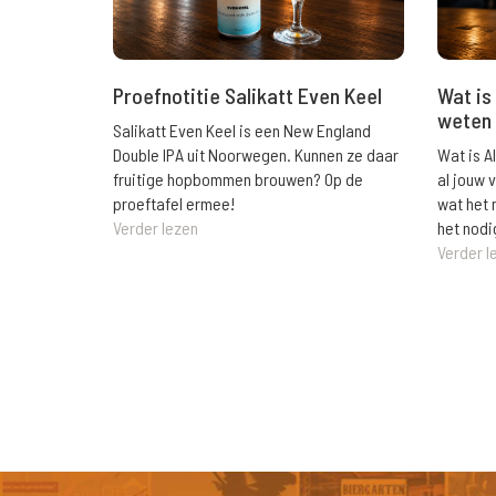
Wat is 
Proefnotitie Salikatt Even Keel
weten 
Salikatt Even Keel is een New England
Wat is A
Double IPA uit Noorwegen. Kunnen ze daar
al jouw 
fruitige hopbommen brouwen? Op de
wat het 
proeftafel ermee!
het nodi
Verder lezen
Verder l