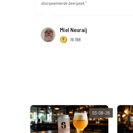
doorgewinterde beergeek."
Miel Neuraij
19.198
03-08-26