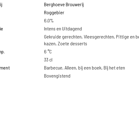
j
Berghoeve Brouwerij
Roggebier
6.0%
ie
Intens en Uitdagend
Gekruide gerechten, Vleesgerechten, Pittige en 
kazen, Zoete desserts
mp.
6 °C
33 cl
oment
Barbecue, Alleen, bij een boek, Bij het eten
Bovengistend