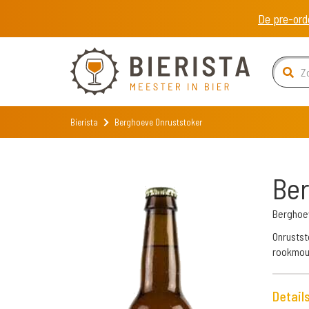
De pre-ord
Bierista
Berghoeve Onruststoker
Ber
Berghoe
Onrustst
rookmout
Detail