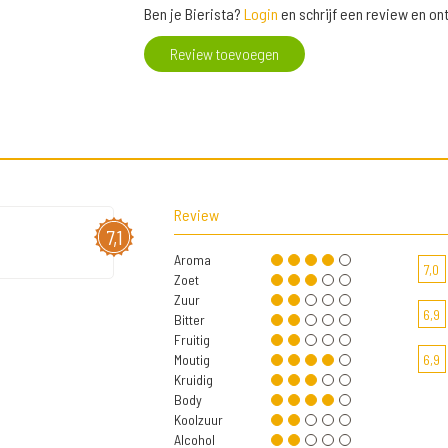
Ben je Bierista?
Login
en schrijf een review en o
Review toevoegen
Review
7,1
Aroma
7,0
Zoet
Zuur
6,9
Bitter
Fruitig
Moutig
6,9
Kruidig
Body
Koolzuur
Alcohol