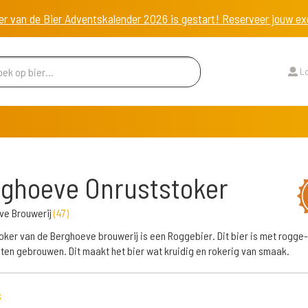
er van de Bier Adventskalender 2026 is gestart! Reserveer jouw 
Lo
ghoeve Onruststoker
ve Brouwerij
(
47
)
oker van de Berghoeve brouwerij is een Roggebier. Dit bier is met rogge-
en gebrouwen. Dit maakt het bier wat kruidig en rokerig van smaak.
s