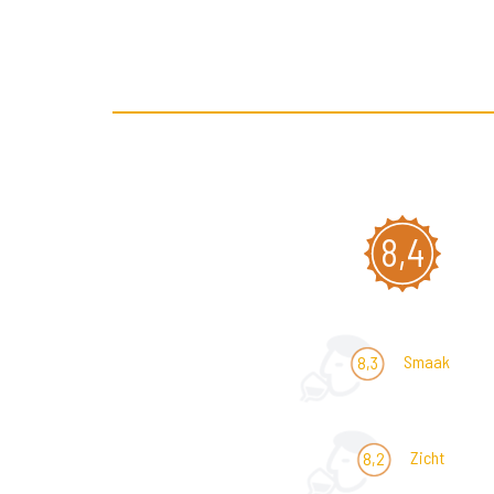
8,4
Smaak
8,3
Zicht
8,2