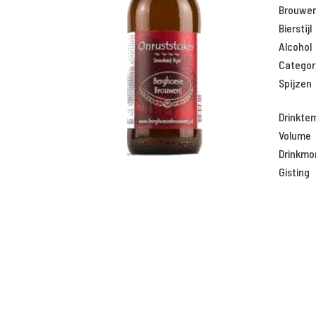
Brouweri
Bierstijl
Alcohol
Categor
Spijzen
Drinkte
Volume
Drinkm
Gisting