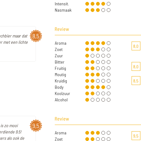
Intensit.
Nasmaak
Review
8,5
uchbier maar dat
r met een lichte
Aroma
8,0
Zoet
Zuur
Bitter
8,0
Fruitig
Moutig
Kruidig
8,5
Body
Koolzuur
Alcohol
Review
9,5
 is zo mooi
erdiende 9.5!
Aroma
9,5
ers als ook de
Zoet