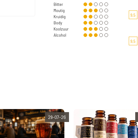
Bitter
Moutig
9,5
Kruidig
Body
Koolzuur
Alcohol
9,5
29-07-26