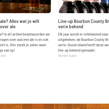
ale? Alles wat je wilt
Line-up Bourbon County B
over ale
serie bekend
le? In dit artikel beantwoorden we
Elk jaar wordt er reikhalzend naar
vragen over wat een ale is en ook
uitgekeken: de Bourbon County B
niet is. Hier steek je zeker weer
serie. Goose Island heeft deze w
ge van op!
line-up bekend gemaakt.
ezen
Verder lezen