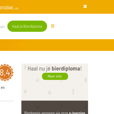
exemplaar →
Haal je Bierdiploma
gin
8,4
 en