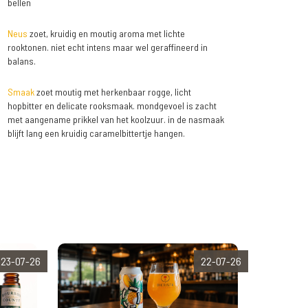
bellen
Neus
zoet, kruidig en moutig aroma met lichte
rooktonen. niet echt intens maar wel geraffineerd in
balans.
Smaak
zoet moutig met herkenbaar rogge, licht
hopbitter en delicate rooksmaak. mondgevoel is zacht
met aangename prikkel van het koolzuur. in de nasmaak
blijft lang een kruidig caramelbittertje hangen.
23-07-26
22-07-26