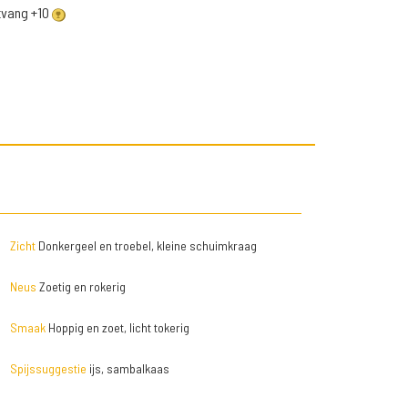
ntvang +10
Zicht
Donkergeel en troebel, kleine schuimkraag
Neus
Zoetig en rokerig
Smaak
Hoppig en zoet, licht tokerig
Spijssuggestie
ijs, sambalkaas