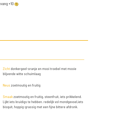
ntvang +10
Zicht
donkergeel-oranje en mooi troebel met mooie
blijvende witte schuimlaag
Neus
zoetmoutig en fruitig
Smaak
zoetmoutig en fruitig, steenfruit, iets prikkelend.
Lijkt iets kruidigs te hebben. redelijk vol mondgevoel,iets
bisquit, hoppig-grassig met een fijne bittere afdronk.