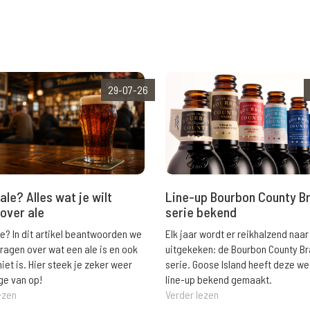
29-07-26
ale? Alles wat je wilt
Line-up Bourbon County B
over ale
serie bekend
le? In dit artikel beantwoorden we
Elk jaar wordt er reikhalzend naar
vragen over wat een ale is en ook
uitgekeken: de Bourbon County B
niet is. Hier steek je zeker weer
serie. Goose Island heeft deze w
ge van op!
line-up bekend gemaakt.
ezen
Verder lezen