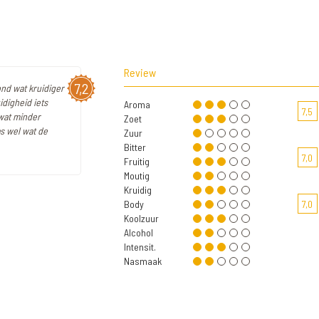
Review
7,2
lond wat kruidiger
idigheid iets
Aroma
7,5
 wat minder
Zoet
s wel wat de
Zuur
Bitter
7,0
Fruitig
Moutig
Kruidig
Body
7,0
Koolzuur
Alcohol
Intensit.
Nasmaak