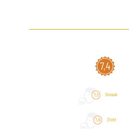
7,4
Smaak
7,3
Zicht
7,8