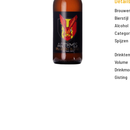
Detail
Brouweri
Bierstijl
Alcohol
Categor
Spijzen
Drinkte
Volume
Drinkm
Gisting