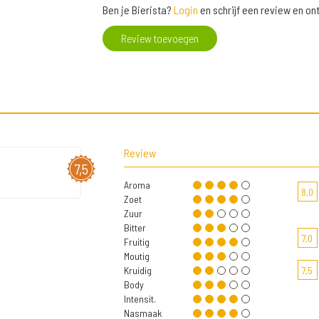
Ben je Bierista?
Login
en schrijf een review en o
Review toevoegen
Review
7,5
Aroma
8,0
Zoet
Zuur
Bitter
7,0
Fruitig
Moutig
Kruidig
7,5
Body
Intensit.
Nasmaak