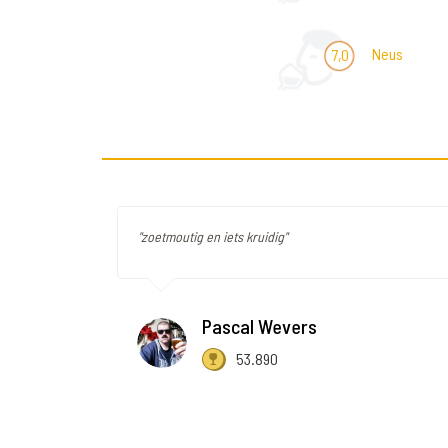
Neus
7,0
"zoetmoutig en iets kruidig"
Pascal Wevers
53.890