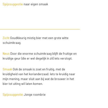
Spijssuggestie
naar eigen smaak
Zicht
Goudkleurig mistig bier met een grote witte
schuimkraag.
Neus
Door die enorme schuimkraag blijft de fruitige en
kruidige geur (die er wel degelijk in zit) iets verstopt.
Smaak
Ook de smaak is zoet en fruitig, met de
kruidigheid van het korianderzaad. Iets te kruidig naar
mijn mening, maar sluit aan bij wat de brouwer in het
bier tot uiting wil laten komen.
Spijssuggestie
Jonge roombrie