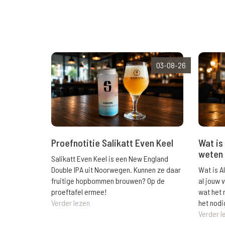
03-08-26
Wat is 
Proefnotitie Salikatt Even Keel
weten 
Salikatt Even Keel is een New England
Wat is A
Double IPA uit Noorwegen. Kunnen ze daar
al jouw 
fruitige hopbommen brouwen? Op de
wat het 
proeftafel ermee!
het nodi
Verder lezen
Verder l