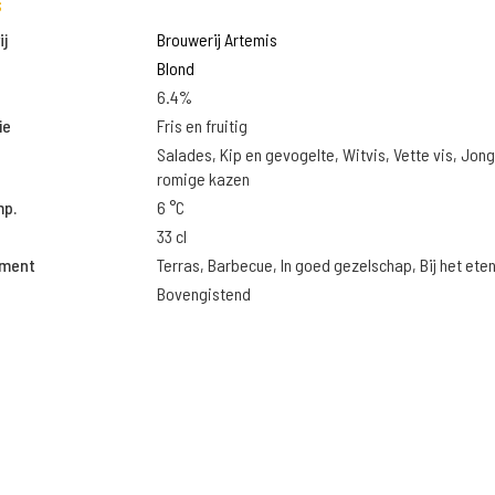
s
j
Brouwerij Artemis
Blond
6.4%
ie
Fris en fruitig
Salades, Kip en gevogelte, Witvis, Vette vis, Jon
romige kazen
mp.
6 °C
33 cl
oment
Terras, Barbecue, In goed gezelschap, Bij het ete
Bovengistend