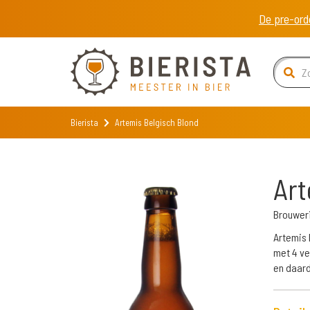
De pre-ord
Bierista
Artemis Belgisch Blond
Art
Brouweri
Artemis 
met 4 ve
en daard