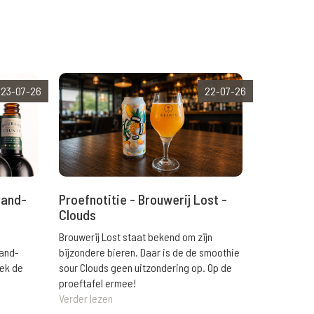
23-07-26
22-07-26
rand-
Proefnotitie - Brouwerij Lost -
Clouds
Brouwerij Lost staat bekend om zijn
rand-
bijzondere bieren. Daar is de de smoothie
eek de
sour Clouds geen uitzondering op. Op de
proeftafel ermee!
Verder lezen