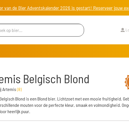
er van de Bier Adventskalender 2026 is gestart! Reserveer jouw 
Lo
emis Belgisch Blond
j Artemis
(
8
)
Belgisch Blond is een Blond bier. Lichtzoet met een mooie fruitigheid. G
rschillende mouten voor de perfecte kleur, smaak en volmondigheid. Onge
oor heerlijk puur.