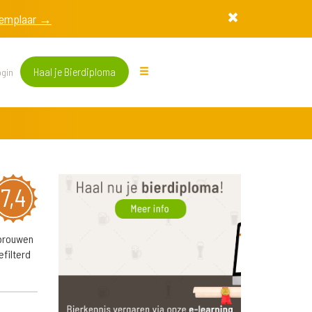
exemplaar →
Haal je Bierdiploma
gin
7,4
ebrouwen
filterd