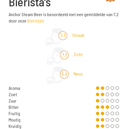
Bierista's
Anchor Steam Beer is beoordeeld met een gemiddelde van 7,2
door onze
Bierista's
Smaak
7,3
Zicht
7,3
Neus
6,9
Aroma
Zoet
Zuur
Bitter
Fruitig
Moutig
Kruidig