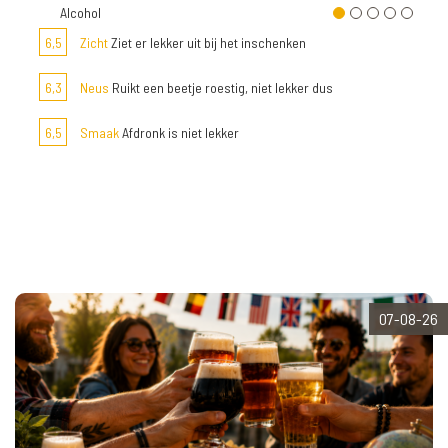
Alcohol
6,5
Zicht
Ziet er lekker uit bij het inschenken
6,3
Neus
Ruikt een beetje roestig, niet lekker dus
6,5
Smaak
Afdronk is niet lekker
07-08-26