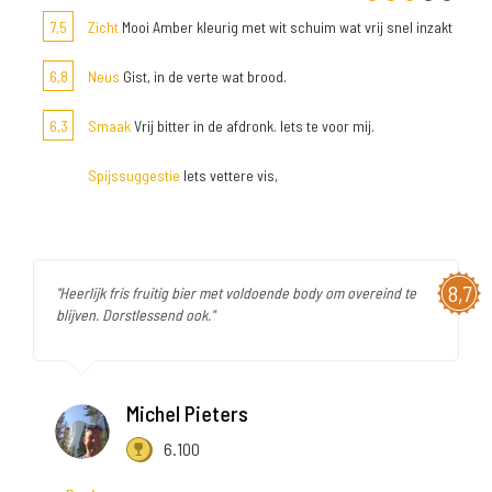
7,5
Zicht
Mooi Amber kleurig met wit schuim wat vrij snel inzakt
6,8
Neus
Gist, in de verte wat brood.
6,3
Smaak
Vrij bitter in de afdronk. Iets te voor mij.
Spijssuggestie
Iets vettere vis,
8,7
"Heerlijk fris fruitig bier met voldoende body om overeind te
blijven. Dorstlessend ook."
Michel Pieters
6.100