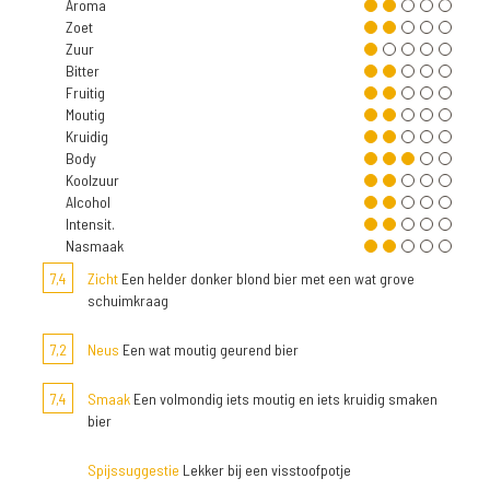
Aroma
Zoet
Zuur
Bitter
Fruitig
Moutig
Kruidig
Body
Koolzuur
Alcohol
Intensit.
Nasmaak
7,4
Zicht
Een helder donker blond bier met een wat grove
schuimkraag
7,2
Neus
Een wat moutig geurend bier
7,4
Smaak
Een volmondig iets moutig en iets kruidig smaken
bier
Spijssuggestie
Lekker bij een visstoofpotje