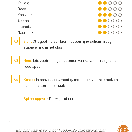
Kruidig
Body
Koolzuur
Alcohol
Intensit.
Nasmaak
7,0
Zicht
Strogeel, helder bier met een fijne schuimkraag,
stabiele ring in het glas
7,0
Neus
Iets zoetmoutig, met tonen van karamel, rozijnen en
rode appel
7,5
Smaak
In aanzet zoet, moutig, met tonen van karamel, en
een lichtbittere nasmaak
Spijssuggestie
Bittergarnituur
6,5
"Een bier waar je van moet houden. Zal mijn favoriet niet