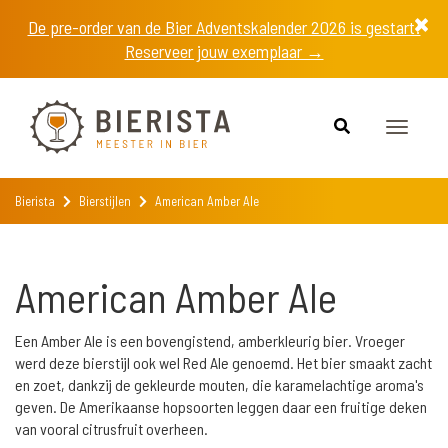
De pre-order van de Bier Adventskalender 2026 is gestart!
Reserveer jouw exemplaar →
Toggle
navigat
Bierista
Bierstijlen
American Amber Ale
American Amber Ale
Een Amber Ale is een bovengistend, amberkleurig bier. Vroeger
werd deze bierstijl ook wel Red Ale genoemd. Het bier smaakt zacht
en zoet, dankzij de gekleurde mouten, die karamelachtige aroma's
geven. De Amerikaanse hopsoorten leggen daar een fruitige deken
van vooral citrusfruit overheen.