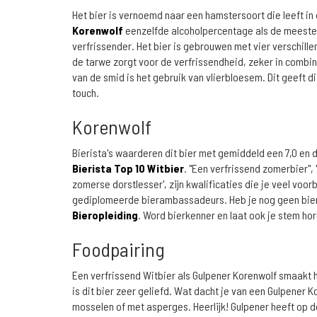
Het bier is vernoemd naar een hamstersoort die leeft i
Korenwolf
eenzelfde alcoholpercentage als de meeste P
verfrissender. Het bier is gebrouwen met vier verschille
de tarwe zorgt voor de verfrissendheid, zeker in combi
van de smid is het gebruik van vlierbloesem. Dit geeft d
touch.
Korenwolf
Bierista's waarderen dit bier met gemiddeld een 7,0 en 
Bierista Top 10 Witbier
. "Een verfrissend zomerbier", 
zomerse dorstlesser', zijn kwalificaties die je veel voo
gediplomeerde bierambassadeurs. Heb je nog geen bier
Bieropleiding
. Word bierkenner en laat ook je stem ho
Foodpairing
Een verfrissend Witbier als Gulpener Korenwolf smaakt h
is dit bier zeer geliefd. Wat dacht je van een Gulpener 
mosselen of met asperges. Heerlijk! Gulpener heeft op 