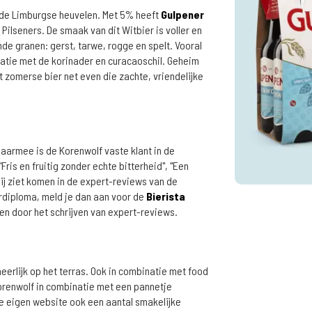
n de Limburgse heuvelen. Met 5% heeft
Gulpener
ilseners. De smaak van dit Witbier is voller en
nde granen: gerst, tarwe, rogge en spelt. Vooral
natie met de korinader en curacaoschil. Geheim
it zomerse bier net even die zachte, vriendelijke
daarmee is de Korenwolf vaste klant in de
"Fris en fruitig zonder echte bitterheid", "Een
rbij ziet komen in de expert-reviews van de
diploma, meld je dan aan voor de
Bierista
ren door het schrijven van expert-reviews.
eerlijk op het terras. Ook in combinatie met food
Korenwolf in combinatie met een pannetje
de eigen website ook een aantal smakelijke