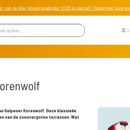
er van de Bier Adventskalender 2026 is gestart! Reserveer jouw 
Lo
Korenwolf
aan Gulpener Korenwolf. Deze klassieke
nken van de zonovergoten terrassen. Wat