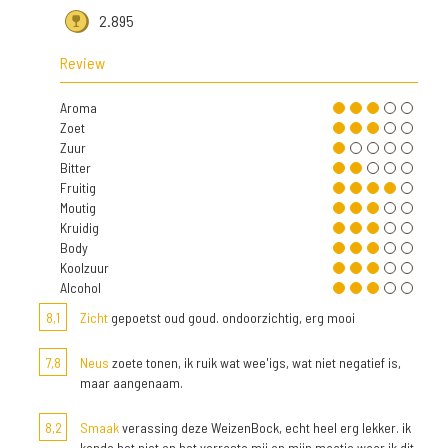
2.895
Review
Aroma
Zoet
Zuur
Bitter
Fruitig
Moutig
Kruidig
Body
Koolzuur
Alcohol
8,1
Zicht
gepoetst oud goud. ondoorzichtig, erg mooi
7,8
Neus
zoete tonen, ik ruik wat wee'igs, wat niet negatief is,
maar aangenaam.
8,2
Smaak
verassing deze WeizenBock, echt heel erg lekker. ik
kende het niet en het verraste mij en mijn maatje waar ik dit