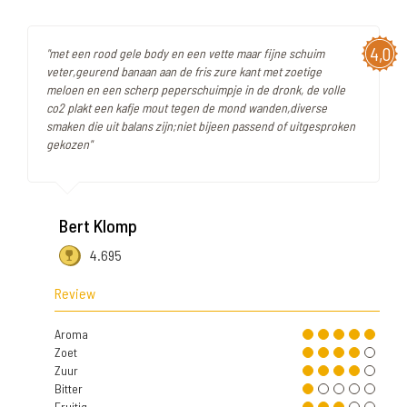
4,0
"met een rood gele body en een vette maar fijne schuim
veter,geurend banaan aan de fris zure kant met zoetige
meloen en een scherp peperschuimpje in de dronk, de volle
co2 plakt een kafje mout tegen de mond wanden,diverse
smaken die uit balans zijn;niet bijeen passend of uitgesproken
gekozen"
Bert Klomp
4.695
Review
Aroma
Zoet
Zuur
Bitter
Fruitig