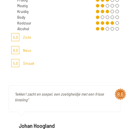
Moutig
Kruidig
Body
Koolzuur
Alcohol
5,0
Zicht
8,0
Neus
5,0
Smaak
8,6
"lekker! zacht en soepel, een zoetigheidje met een frisse
tinteling"
Johan Hoogland