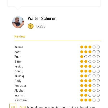
Walter Schuren
13.288
Review
Aroma
Zoet
Zuur
Bitter
Fruitig
Moutig
Kruidig
Body
Koolzuur
Alcohol
Intensit.
Nasmaak
8,0
Zicht
Troebel goud oranje bier met romige schuimkraag.