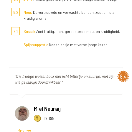
8,2
Neus
De vertrouwde en verwachte banaan, zoet en iets
kruidig aroma.
8,1
Smaak
Zoet fruitig. Licht geroosterde mout en kruidigheid.
Spijssuggestie
Kaasplankje met verse jonge kazen.
8,4
"fris fruitige weizenbock met licht bittertje en zuurtje. met zijn
8% gevaarlijk doordrinkbaar."
Miel Neuraij
19.198
Review