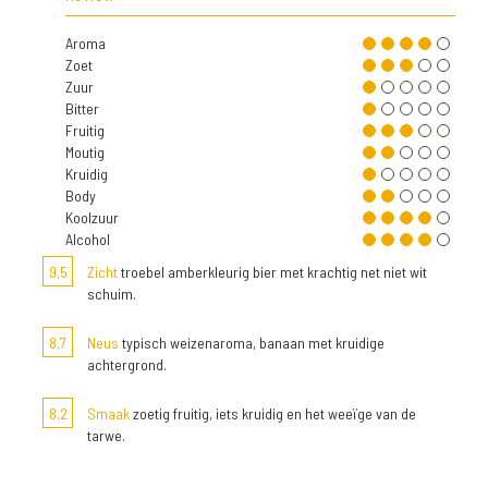
Aroma
Zoet
Zuur
Bitter
Fruitig
Moutig
Kruidig
Body
Koolzuur
Alcohol
9,5
Zicht
troebel amberkleurig bier met krachtig net niet wit
schuim.
8,7
Neus
typisch weizenaroma, banaan met kruidige
achtergrond.
8,2
Smaak
zoetig fruitig, iets kruidig en het weeïge van de
tarwe.