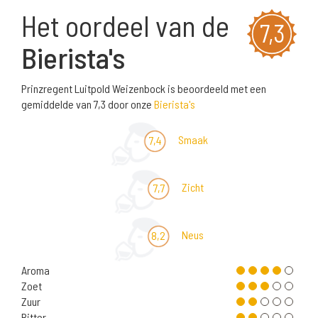
Het oordeel van de
7,3
Bierista's
Prinzregent Luitpold Weizenbock is beoordeeld met een
gemiddelde van 7,3 door onze
Bierista's
Smaak
7,4
Zicht
7,7
Neus
8,2
Aroma
Zoet
Zuur
Bitter