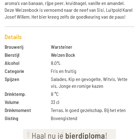
aroma's van banaan, rijpe peer, kruidnagel, vanille en amandel.
Deze Weizenbock is vernoemd naar de neef van Sisi, Luitpold Karel
Josef Willem. Het bier kreeg zelfs de goedkeuring van de paus!
Details
Brouwerij
Warsteiner
Bierstijl
Weizen Bock
Alcohol
8.0%
Categorie
Fris en fruitig
Spijzen
Salades, Kip en gevogelte, Witvis, Vette
vis, Jonge en romige kazen
Drinktemp.
8 °C
Volume
33 cl
Drinkmoment
Terras, In goed gezelschap, Bij het eten
Gisting
Bovengistend