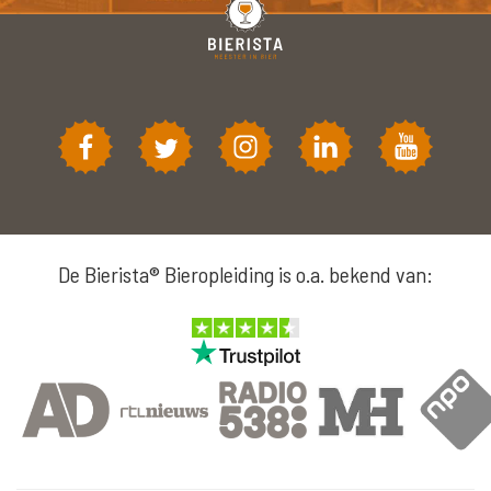
De Bierista® Bieropleiding is o.a. bekend van: