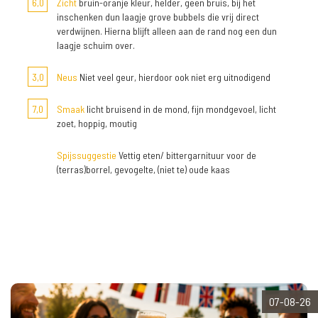
6,0
Zicht
bruin-oranje kleur, helder, geen bruis, bij het
inschenken dun laagje grove bubbels die vrij direct
verdwijnen. Hierna blijft alleen aan de rand nog een dun
laagje schuim over.
3,0
Neus
Niet veel geur, hierdoor ook niet erg uitnodigend
7,0
Smaak
licht bruisend in de mond, fijn mondgevoel, licht
zoet, hoppig, moutig
Spijssuggestie
Vettig eten/ bittergarnituur voor de
(terras)borrel, gevogelte, (niet te) oude kaas
07-08-26