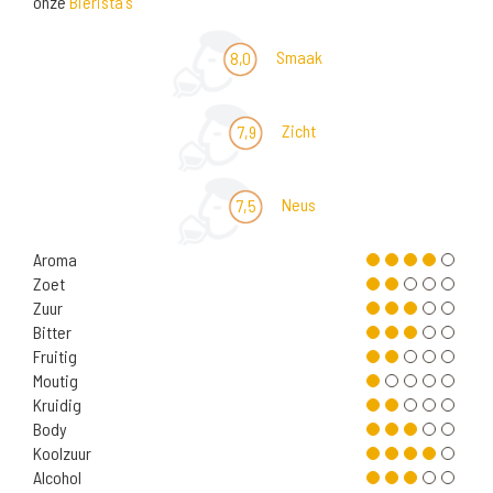
onze
Bierista's
Smaak
8,0
Zicht
7,9
Neus
7,5
Aroma
Zoet
Zuur
Bitter
Fruitig
Moutig
Kruidig
Body
Koolzuur
Alcohol