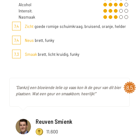
Alcohol
Intensit.
Nasmaak
7,4
Zicht
goede romige schuimkraag, bruisend, oranje, helder
7,4
Neus
brett, funky
7,3
Smaak
brett, licht kruidig, funky
8,5
"Dankzij een bloeiende lelie op vaas kon ik de geur van dit bier
plaatsen. Wat een geur en smaakbom, heerlijk!"
Reuven Smienk
11.600