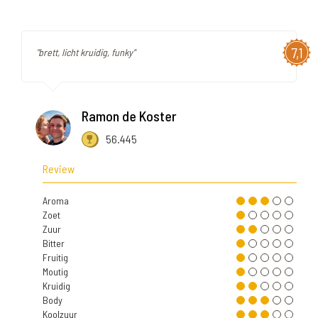
7,1
"brett, licht kruidig, funky"
Ramon de Koster
56.445
Review
Aroma
Zoet
Zuur
Bitter
Fruitig
Moutig
Kruidig
Body
Koolzuur