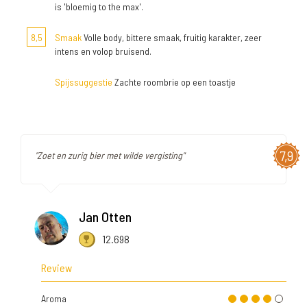
is 'bloemig to the max'.
8,5
Smaak
Volle body, bittere smaak, fruitig karakter, zeer
intens en volop bruisend.
Spijssuggestie
Zachte roombrie op een toastje
7,9
"Zoet en zurig bier met wilde vergisting"
Jan Otten
12.698
Review
Aroma