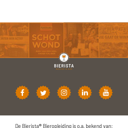
De Bierista® Bieropleiding is o.a. bekend van: