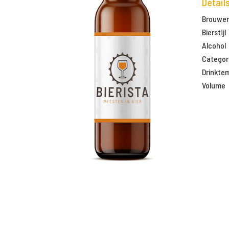
Detail
Brouweri
Bierstijl
Alcohol
Categor
Drinkte
Volume