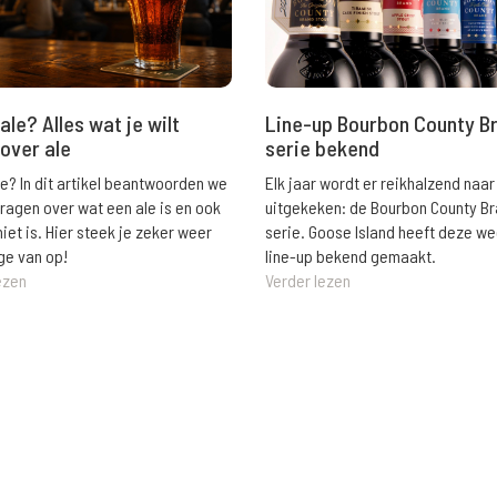
ale? Alles wat je wilt
Line-up Bourbon County B
over ale
serie bekend
le? In dit artikel beantwoorden we
Elk jaar wordt er reikhalzend naar
vragen over wat een ale is en ook
uitgekeken: de Bourbon County B
niet is. Hier steek je zeker weer
serie. Goose Island heeft deze w
ge van op!
line-up bekend gemaakt.
ezen
Verder lezen