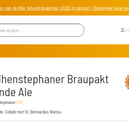
er van de Bier Adventskalender 2026 is gestart! Reserveer jouw 
Lo
ihenstephaner Braupakt
nde Ale
tephaner
(
17
)
le. Collab met St. Bernardus Watou.