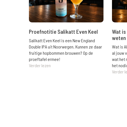
Wat is 
Proefnotitie Salikatt Even Keel
weten 
Salikatt Even Keel is een New England
Wat is A
Double IPA uit Noorwegen. Kunnen ze daar
al jouw 
fruitige hopbommen brouwen? Op de
wat het 
proeftafel ermee!
het nodi
Verder lezen
Verder l