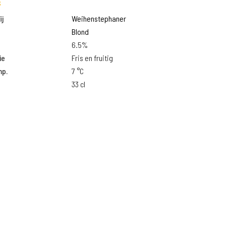
s
j
Weihenstephaner
Blond
6.5%
ie
Fris en fruitig
mp.
7 °C
33 cl