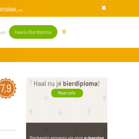
exemplaar →
Haal je Bierdiploma
gin
7,9