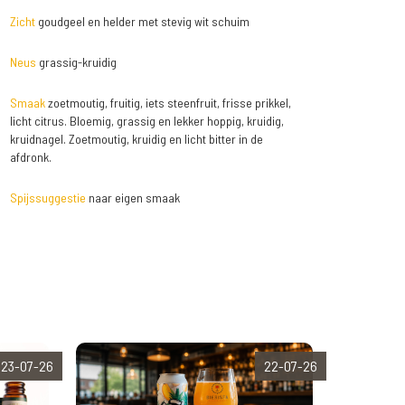
Zicht
goudgeel en helder met stevig wit schuim
Neus
grassig-kruidig
Smaak
zoetmoutig, fruitig, iets steenfruit, frisse prikkel,
licht citrus. Bloemig, grassig en lekker hoppig, kruidig,
kruidnagel. Zoetmoutig, kruidig en licht bitter in de
afdronk.
Spijssuggestie
naar eigen smaak
23-07-26
22-07-26