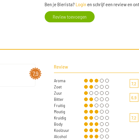
Ben je Bierista?
Login
en schrijf een review en o
Review toevoegen
Review
7,9
Aroma
7,2
Zoet
Zuur
6,9
Bitter
Fruitig
Moutig
Kruidig
7,2
Body
Koolzuur
Alcohol