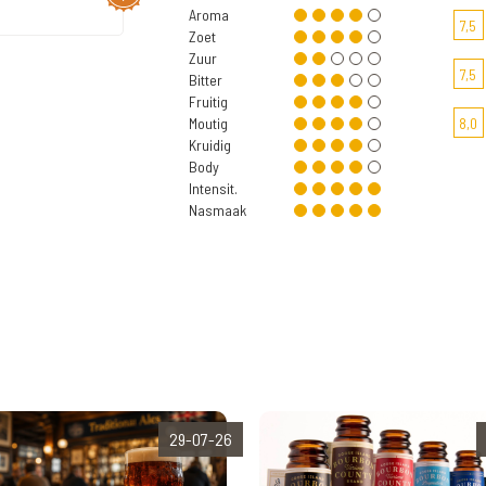
Aroma
7,5
Zoet
Zuur
7,5
Bitter
Fruitig
Moutig
8,0
Kruidig
Body
Intensit.
Nasmaak
29-07-26