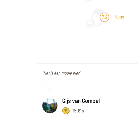
Neus
7,2
"Het is een mooie bier"
Gijs van Gompel
15.815