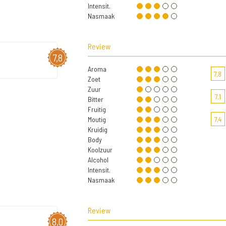
Intensit.
Nasmaak
Review
7,8
Aroma
7,8
Zoet
Zuur
7,1
Bitter
Fruitig
Moutig
7,4
Kruidig
Body
Koolzuur
Alcohol
Intensit.
Nasmaak
Review
8,0