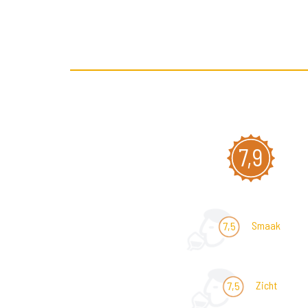
7,9
Smaak
7,5
Zicht
7,5