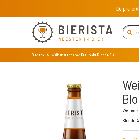
De pre-ord
Bierista
Weihenstephaner Braupakt Blonde Ale
We
Blo
Weihens
Blonde A