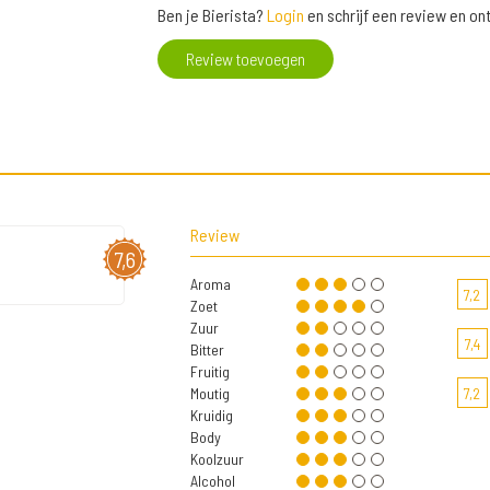
Ben je Bierista?
Login
en schrijf een review en o
Review toevoegen
Review
7,6
Aroma
7,2
Zoet
Zuur
7,4
Bitter
Fruitig
Moutig
7,2
Kruidig
Body
Koolzuur
Alcohol