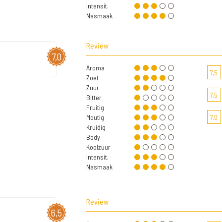
Intensit.
Nasmaak
Review
7,0
Aroma
7,5
Zoet
Zuur
7,5
Bitter
Fruitig
Moutig
7,0
Kruidig
Body
Koolzuur
Intensit.
Nasmaak
Review
6,5