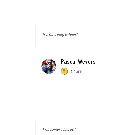
"fris en fruitig witbier"
Pascal Wevers
53.890
"Fris zomers biertje "