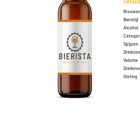
Detail
Brouweri
Bierstijl
Alcohol
Categor
Spijzen
Drinkte
Volume
Drinkm
Gisting