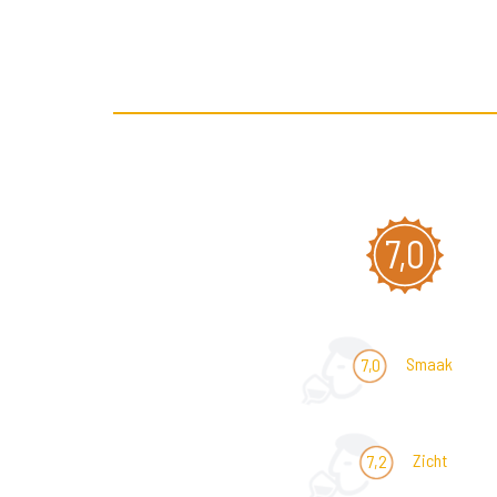
7,0
Smaak
7,0
Zicht
7,2