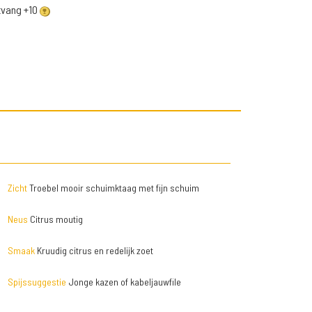
ntvang +10
Zicht
Troebel mooir schuimktaag met fijn schuim
Neus
Citrus moutig
Smaak
Kruudig citrus en redelijk zoet
Spijssuggestie
Jonge kazen of kabeljauwfile