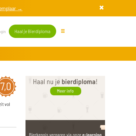
exemplaar →
Haal je Bierdiploma
gin
7,0
it vol