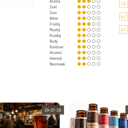
Aroma
7,0
Zoet
Zuur
6,0
Bitter
Fruitig
Moutig
6,7
Kruidig
Body
Koolzuur
Alcohol
Intensit.
Nasmaak
29-07-26