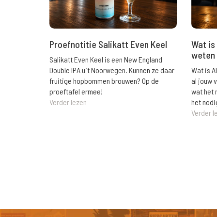
Wat is 
Proefnotitie Salikatt Even Keel
weten 
Salikatt Even Keel is een New England
Wat is A
Double IPA uit Noorwegen. Kunnen ze daar
al jouw 
fruitige hopbommen brouwen? Op de
wat het 
proeftafel ermee!
het nodi
Verder lezen
Verder l