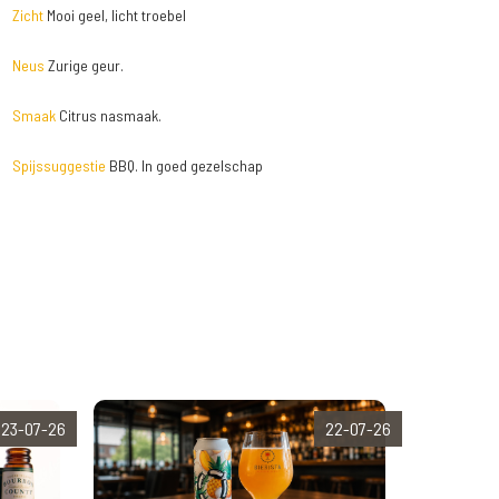
Zicht
Mooi geel, licht troebel
Neus
Zurige geur.
Smaak
Citrus nasmaak.
Spijssuggestie
BBQ. In goed gezelschap
23-07-26
22-07-26