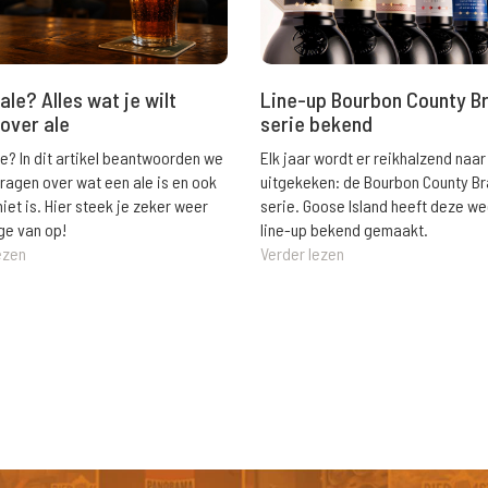
ale? Alles wat je wilt
Line-up Bourbon County B
over ale
serie bekend
le? In dit artikel beantwoorden we
Elk jaar wordt er reikhalzend naar
vragen over wat een ale is en ook
uitgekeken: de Bourbon County B
niet is. Hier steek je zeker weer
serie. Goose Island heeft deze w
ge van op!
line-up bekend gemaakt.
ezen
Verder lezen