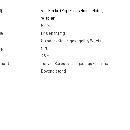
s
j
van Eecke (Poperings Hommelbier)
Witbier
5.0%
ie
Fris en fruitig
Salades, Kip en gevogelte, Witvis
mp.
5 °C
25 cl
oment
Terras, Barbecue, In goed gezelschap
Bovengistend