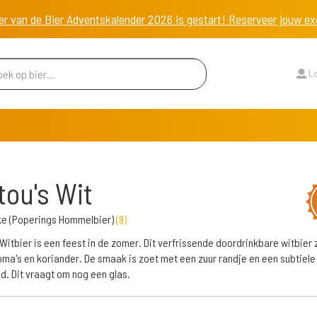
er van de Bier Adventskalender 2026 is gestart! Reserveer jouw 
Lo
ou's Wit
ke (Poperings Hommelbier)
(
9
)
Witbier is een feest in de zomer. Dit verfrissende doordrinkbare witbier z
oma's en koriander. De smaak is zoet met een zuur randje en een subtiele
id. Dit vraagt om nog een glas.