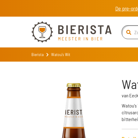
De pre-ord
Bierista
Watou's Wit
Wat
van Eec
Watou's 
citrusar
bitterhe