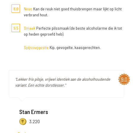
8,0
Neus
Kan de reuk niet goed thuisbrengen maar lijkt op licht
verbrand hout.
9,5
Smaak
Perfecte pilssmaak (de beste alcoholarme die ik tot
op heden geproefd heb).
Spijssuggestie
Kip, gevogelte, kaasgerechten.
9,0
"Lekker fris pilsje, vrijwel identiek aan de alcoholhoudende
variant. Een echte dorstlesser."
Stan Ermers
3.220