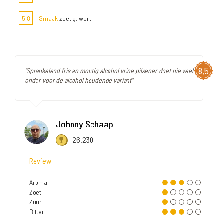
5,8
Smaak
zoetig, wort
8,5
"Sprankelend fris en moutig alcohol vrine pilsener doet nie veel
onder voor de alcohol houdende variant"
Johnny Schaap
26.230
Review
Aroma
Zoet
Zuur
Bitter