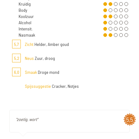
Kruidig
Body
Koolzuur
Alcohol
Intensit.
Nasmaak
5,7
Zicht
Helder, Amber goud
5,2
Neus
Zuur, droog
6,0
Smaak
Droge mond
Spijssuggestie
Cracker, Notjes
5,5
"zoetig, wort"