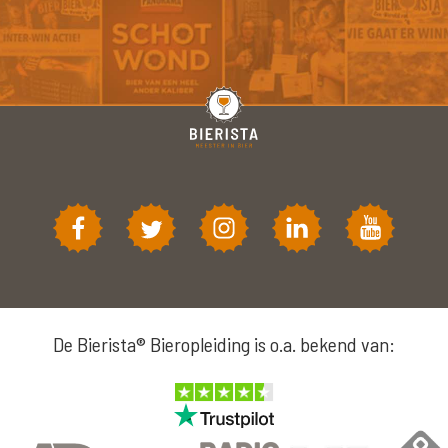
De Bierista® Bieropleiding is o.a. bekend van: