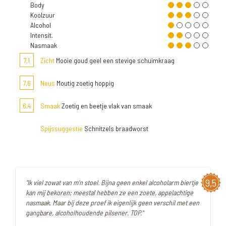
Body
Koolzuur
Alcohol
Intensit.
Nasmaak
7,1
Zicht
Mooie goud geel een stevige schuimkraag
7,6
Neus
Moutig zoetig hoppig
6,4
Smaak
Zoetig en beetje vlak van smaak
Spijssuggestie
Schnitzels braadworst
9,5
"Ik viel zowat van m'n stoel. Bijna geen enkel alcoholarm biertje
kan mij bekoren; meestal hebben ze een zoete, appelachtige
nasmaak. Maar bij deze proef ik eigenlijk geen verschil met een
gangbare, alcoholhoudende pilsener. TOP."