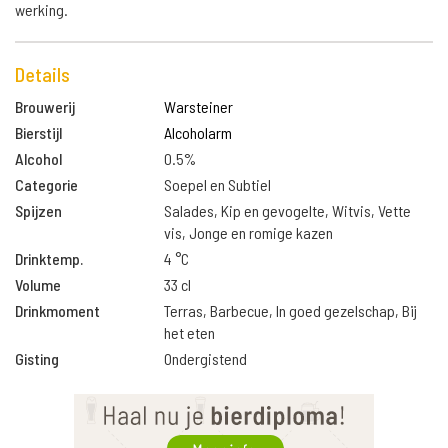
werking.
Details
Brouwerij
Warsteiner
Bierstijl
Alcoholarm
Alcohol
0.5%
Categorie
Soepel en Subtiel
Spijzen
Salades, Kip en gevogelte, Witvis, Vette
vis, Jonge en romige kazen
Drinktemp.
4 °C
Volume
33 cl
Drinkmoment
Terras, Barbecue, In goed gezelschap, Bij
het eten
Gisting
Ondergistend