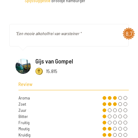
Spijssuggestie
Broodje hamburger
8,7
"Een mooie alkoholfrei van warsteiner "
Gijs van Gompel
15.815
Review
Aroma
Zoet
Zuur
Bitter
Fruitig
Moutig
Kruidig