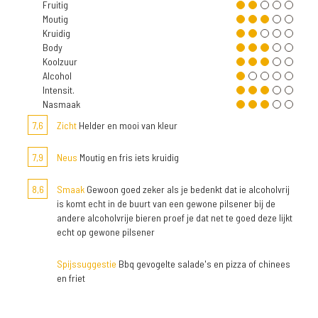
Fruitig
Moutig
Kruidig
Body
Koolzuur
Alcohol
Intensit.
Nasmaak
7,6
Zicht
Helder en mooi van kleur
7,9
Neus
Moutig en fris iets kruidig
8,6
Smaak
Gewoon goed zeker als je bedenkt dat ie alcoholvrij
is komt echt in de buurt van een gewone pilsener bij de
andere alcoholvrije bieren proef je dat net te goed deze lijkt
echt op gewone pilsener
Spijssuggestie
Bbq gevogelte salade's en pizza of chinees
en friet