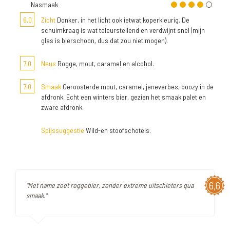
Nasmaak
6,0
Zicht
Donker, in het licht ook ietwat koperkleurig. De
schuimkraag is wat teleurstellend en verdwijnt snel (mijn
glas is bierschoon, dus dat zou niet mogen).
7,0
Neus
Rogge, mout, caramel en alcohol.
7,0
Smaak
Geroosterde mout, caramel, jeneverbes, boozy in de
afdronk. Echt een winters bier, gezien het smaak palet en
zware afdronk.
Spijssuggestie
Wild-en stoofschotels.
6,6
"Met name zoet roggebier, zonder extreme uitschieters qua
smaak."