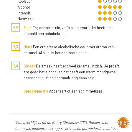
Koolzuur
Alcohol
Intensit.
Nasmaak
6,5
Zicht
Erg donker bruin, zelfs bijna zwart. Het heeft niet
bepaald een schuimkraag
7,3
Neus
Een erg sterke alcoholische geur met aroma van
karamel. Al bij al is het een zoete geur.
7,0
Smaak
De smaak heeft erg veel karamel in zich. Je proeft
erg goed het alcohol en het geeft een warm mondgevoel.
daarnaast blijft de nasmaak lang aanwezig.
Spijssuggestie
Appeltaart of een schimmelkaas.
6,6
"Een overblijfsel uit de Beery Christmas 2021. Donker, met
tonen van jeneverbes, rogge, caramel en geroosterde mout. Er