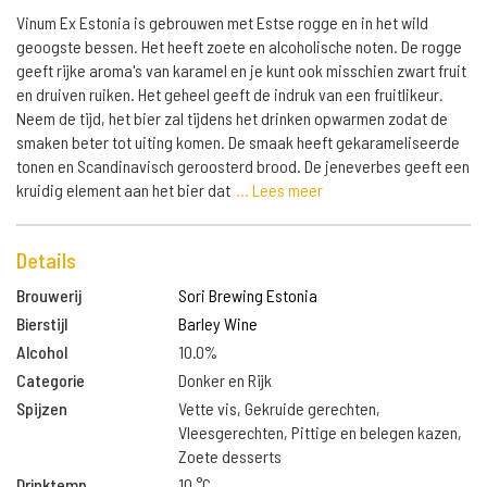
Vinum Ex Estonia is gebrouwen met Estse rogge en in het wild
geoogste bessen. Het heeft zoete en alcoholische noten. De rogge
geeft rijke aroma's van karamel en je kunt ook misschien zwart fruit
en druiven ruiken. Het geheel geeft de indruk van een fruitlikeur.
Neem de tijd, het bier zal tijdens het drinken opwarmen zodat de
smaken beter tot uiting komen. De smaak heeft gekarameliseerde
tonen en Scandinavisch geroosterd brood. De jeneverbes geeft een
kruidig element aan het bier dat
... Lees meer
Details
Brouwerij
Sori Brewing Estonia
Bierstijl
Barley Wine
Alcohol
10.0%
Categorie
Donker en Rijk
Spijzen
Vette vis, Gekruide gerechten,
Vleesgerechten, Pittige en belegen kazen,
Zoete desserts
Drinktemp.
10 °C