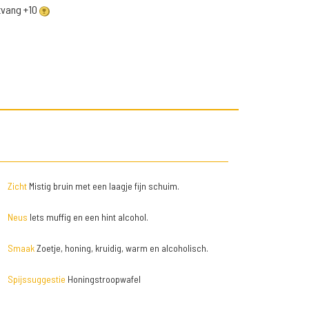
ntvang +10
Zicht
Mistig bruin met een laagje fijn schuim.
Neus
Iets muffig en een hint alcohol.
Smaak
Zoetje, honing, kruidig, warm en alcoholisch.
Spijssuggestie
Honingstroopwafel