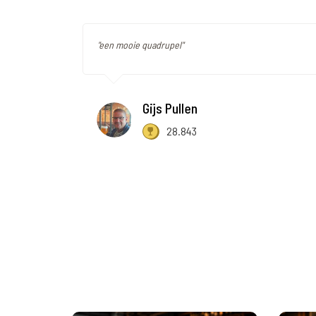
"een mooie quadrupel"
Gijs Pullen
28.843