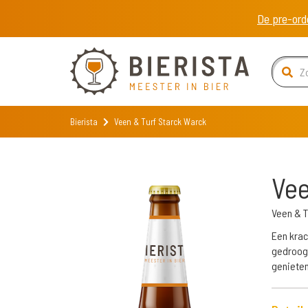
De pre-ord
Bierista
Veen & Turf Starck Warck
Vee
Veen & T
Een krac
gedroogd
genieten