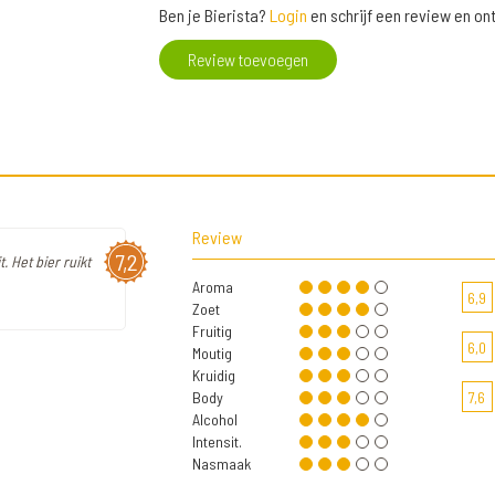
Ben je Bierista?
Login
en schrijf een review en o
Review toevoegen
Review
7,2
. Het bier ruikt
Aroma
6,9
Zoet
Fruitig
6,0
Moutig
Kruidig
Body
7,6
Alcohol
Intensit.
Nasmaak