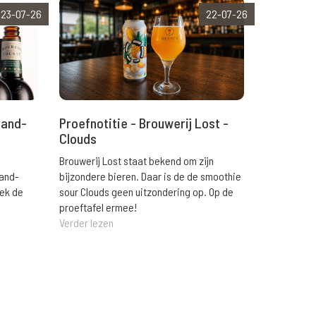
23-07-26
22-07-26
rand-
Proefnotitie - Brouwerij Lost -
Clouds
Brouwerij Lost staat bekend om zijn
rand-
bijzondere bieren. Daar is de de smoothie
eek de
sour Clouds geen uitzondering op. Op de
proeftafel ermee!
Verder lezen