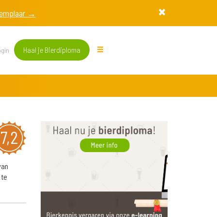
exemplaar →
Haal je Bierdiploma
gin
7,2
van
 te