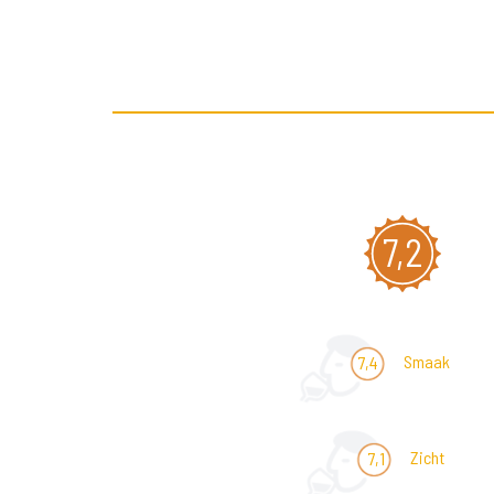
7,2
Smaak
7,4
Zicht
7,1