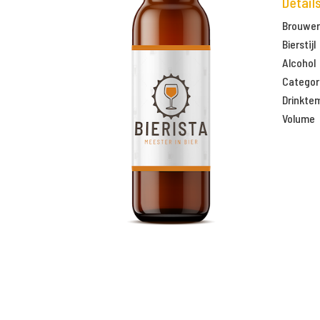
Detail
Brouweri
Bierstijl
Alcohol
Categor
Drinkte
Volume