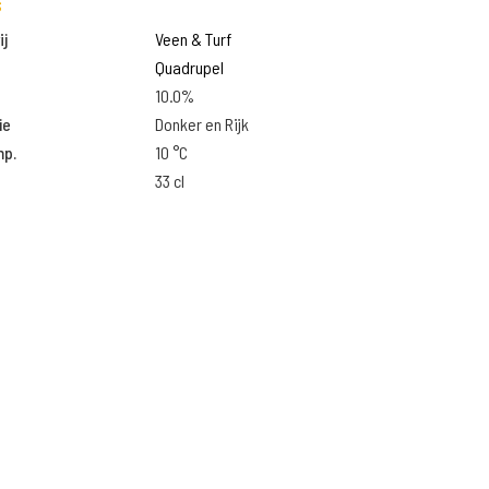
s
j
Veen & Turf
Quadrupel
10.0%
ie
Donker en Rijk
mp.
10 °C
33 cl