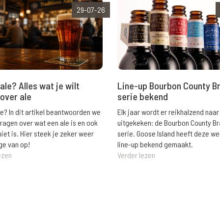
29-07-26
ale? Alles wat je wilt
Line-up Bourbon County B
over ale
serie bekend
le? In dit artikel beantwoorden we
Elk jaar wordt er reikhalzend naar
vragen over wat een ale is en ook
uitgekeken: de Bourbon County B
niet is. Hier steek je zeker weer
serie. Goose Island heeft deze w
ge van op!
line-up bekend gemaakt.
ezen
Verder lezen