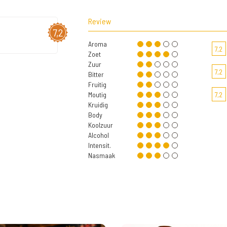
Review
7,2
Aroma
7,2
Zoet
Zuur
7,2
Bitter
Fruitig
Moutig
7,2
Kruidig
Body
Koolzuur
Alcohol
Intensit.
Nasmaak