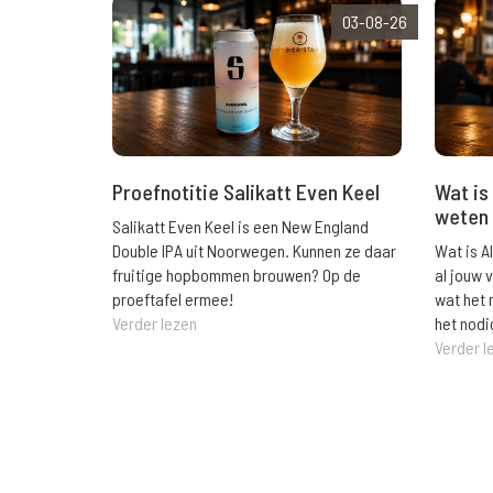
03-08-26
Wat is 
Proefnotitie Salikatt Even Keel
weten 
Salikatt Even Keel is een New England
Wat is A
Double IPA uit Noorwegen. Kunnen ze daar
al jouw 
fruitige hopbommen brouwen? Op de
wat het 
proeftafel ermee!
het nodi
Verder lezen
Verder l