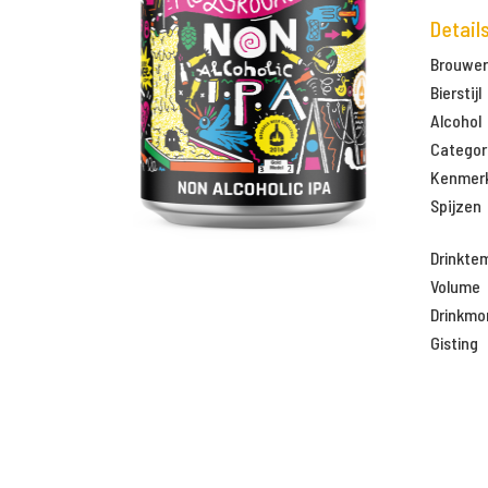
Detail
Brouweri
Bierstijl
Alcohol
Categor
Kenmer
Spijzen
Drinkte
Volume
Drinkm
Gisting