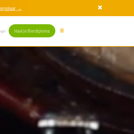
exemplaar →
Haal je Bierdiploma
gin