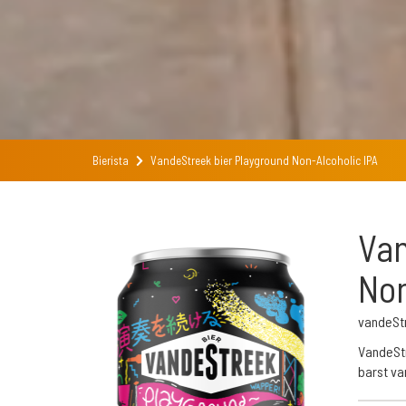
Bierista
VandeStreek bier Playground Non-Alcoholic IPA
Van
Non
vandeSt
VandeStr
barst va