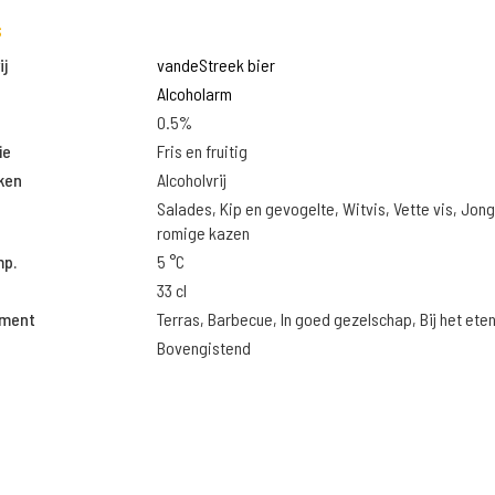
s
j
vandeStreek bier
Alcoholarm
0.5%
ie
Fris en fruitig
ken
Alcoholvrij
Salades, Kip en gevogelte, Witvis, Vette vis, Jon
romige kazen
mp.
5 °C
33 cl
oment
Terras, Barbecue, In goed gezelschap, Bij het ete
Bovengistend