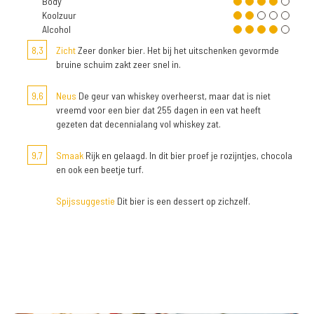
Body
Koolzuur
Alcohol
8,3
Zicht
Zeer donker bier. Het bij het uitschenken gevormde
bruine schuim zakt zeer snel in.
9,6
Neus
De geur van whiskey overheerst, maar dat is niet
vreemd voor een bier dat 255 dagen in een vat heeft
gezeten dat decennialang vol whiskey zat.
9,7
Smaak
Rijk en gelaagd. In dit bier proef je rozijntjes, chocola
en ook een beetje turf.
Spijssuggestie
Dit bier is een dessert op zichzelf.