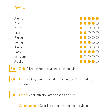
Review
Aroma
Zoet
Zuur
Bitter
Fruitig
Moutig
Kruidig
Body
Koolzuur
Alcohol
8,0
Zicht
Pikkedonker met vrijwel geen schuim.
9,0
Neus
Whisky overheerst, daarna mout, koffie branderig
smaak
9,0
Smaak
Zoet, Whisky koffie chocolade turf
Spijssuggestie
Gegrilde groenten met gegrild vlees