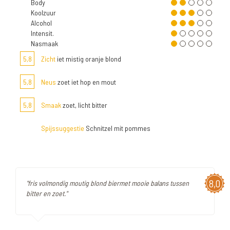
Body
Koolzuur
Alcohol
Intensit.
Nasmaak
5,8
Zicht
iet mistig oranje blond
5,8
Neus
zoet iet hop en mout
5,8
Smaak
zoet, licht bitter
Spijssuggestie
Schnitzel mit pommes
8,0
"fris volmondig moutig blond biermet mooie balans tussen
bitter en zoet."