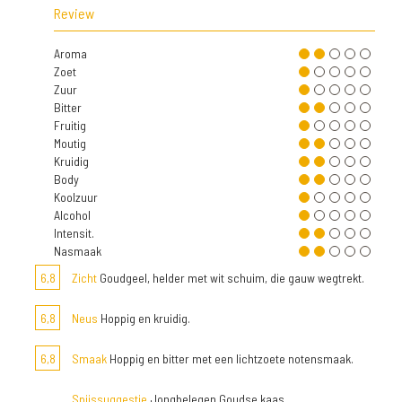
Review
Aroma
Zoet
Zuur
Bitter
Fruitig
Moutig
Kruidig
Body
Koolzuur
Alcohol
Intensit.
Nasmaak
6,8
Zicht
Goudgeel, helder met wit schuim, die gauw wegtrekt.
6,8
Neus
Hoppig en kruidig.
6,8
Smaak
Hoppig en bitter met een lichtzoete notensmaak.
Spijssuggestie
Jongbelegen Goudse kaas.