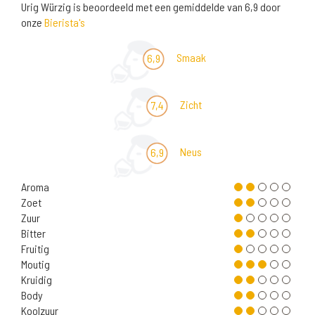
Urig Würzig is beoordeeld met een gemiddelde van 6,9 door
onze
Bierista's
Smaak
6,9
Zicht
7,4
Neus
6,9
Aroma
Zoet
Zuur
Bitter
Fruitig
Moutig
Kruidig
Body
Koolzuur