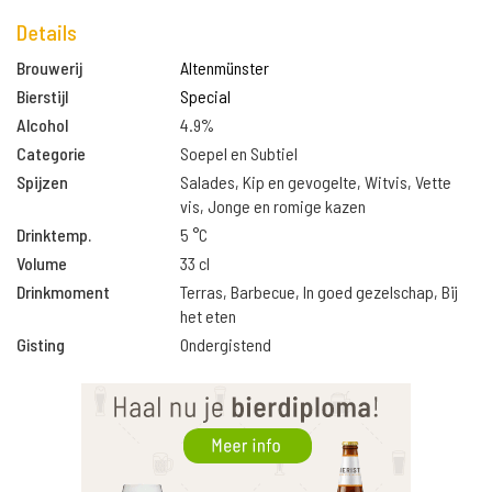
Details
Brouwerij
Altenmünster
Bierstijl
Special
Alcohol
4.9%
Categorie
Soepel en Subtiel
Spijzen
Salades, Kip en gevogelte, Witvis, Vette
vis, Jonge en romige kazen
Drinktemp.
5 °C
Volume
33 cl
Drinkmoment
Terras, Barbecue, In goed gezelschap, Bij
het eten
Gisting
Ondergistend