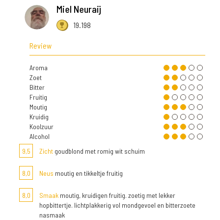
Miel Neuraij
19.198
Review
Aroma
Zoet
Bitter
Fruitig
Moutig
Kruidig
Koolzuur
Alcohol
9,5
Zicht
goudblond met romig wit schuim
8,0
Neus
moutig en tikkeltje fruitig
8,0
Smaak
moutig, kruidigen fruitig. zoetig met lekker
hopbittertje. lichtplakkerig vol mondgevoel en bitterzoete
nasmaak