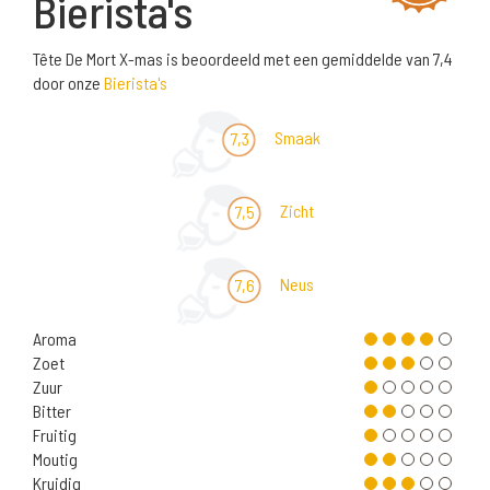
Bierista's
Tête De Mort X-mas is beoordeeld met een gemiddelde van 7,4
door onze
Bierista's
Smaak
7,3
Zicht
7,5
Neus
7,6
Aroma
Zoet
Zuur
Bitter
Fruitig
Moutig
Kruidig