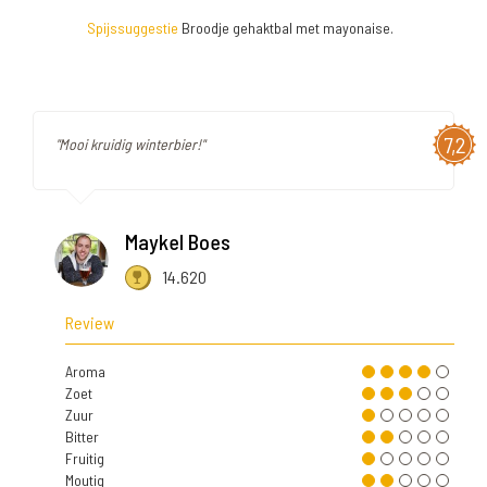
Spijssuggestie
Broodje gehaktbal met mayonaise.
7,2
"Mooi kruidig winterbier!"
Maykel Boes
14.620
Review
Aroma
Zoet
Zuur
Bitter
Fruitig
Moutig