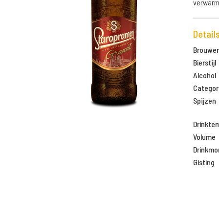
verwarme
Detail
Brouweri
Bierstijl
Alcohol
Categor
Spijzen
Drinkte
Volume
Drinkm
Gisting