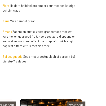
Zicht
Heldere halfdonkere amberkleur met een keurige
schuimkraag
Neus
Vers gemout graan
Smaak
Zachte en subtiel zoete graansmaak met wat
karamel en gedroogd fruit. Mooie zoetzure diepgang en
een wat verwarmend effect. De droge afdronk brengt
nog wat bittere citrus met zich mee
Spijssuggestie
Soep met brood(goulash of borscht bv)
biefstuk? Salades
23-07-26
22-07-26