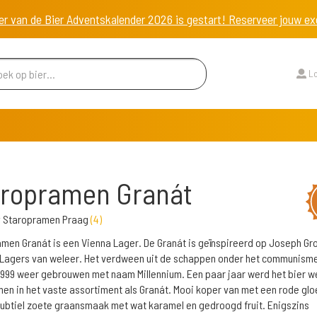
er van de Bier Adventskalender 2026 is gestart! Reserveer jouw 
Lo
aropramen Granát
y Staropramen Praag
(
4
)
men Granát is een Vienna Lager. De Granát is geïnspireerd op Joseph Grol
Lagers van weleer. Het verdween uit de schappen onder het communism
1999 weer gebrouwen met naam Millennium. Een paar jaar werd het bier w
n in het vaste assortiment als Granát. Mooi koper van met een rode glo
ubtiel zoete graansmaak met wat karamel en gedroogd fruit. Enigszins