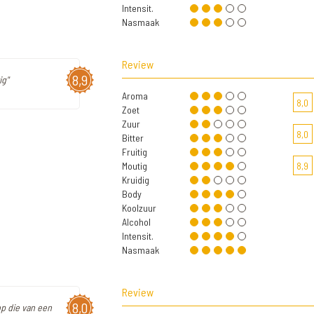
Intensit.
Nasmaak
Review
8,9
ig"
Aroma
8,0
Zoet
Zuur
8,0
Bitter
Fruitig
Moutig
8,9
Kruidig
Body
Koolzuur
Alcohol
Intensit.
Nasmaak
Review
8,0
op die van een