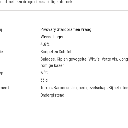
nd met een droge citrusachtige afdronk
s
j
Pivovary Staropramen Praag
Vienna Lager
4.8%
ie
Soepel en Subtiel
Salades, Kip en gevogelte, Witvis, Vette vis, Jon
romige kazen
mp.
5 °C
33 cl
oment
Terras, Barbecue, In goed gezelschap, Bij het ete
Ondergistend