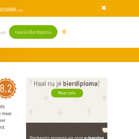
exemplaar →
Haal je Bierdiploma
gin
8,2
l’s
e maar
eer
ed.