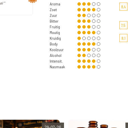
l "
Aroma
8,4
Zoet
Zuur
Bitter
7,5
Fruitig
Moutig
Kruidig
8,1
Body
Koolzuur
Alcohol
Intensit.
Nasmaak
29-07-26