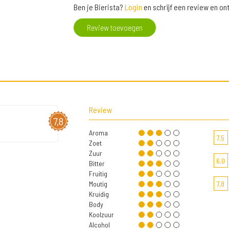
Ben je Bierista?
Login
en schrijf een review en o
Review toevoegen
Review
7,8
Aroma
7,5
Zoet
Zuur
6,0
Bitter
Fruitig
Moutig
7,8
Kruidig
Body
Koolzuur
Alcohol