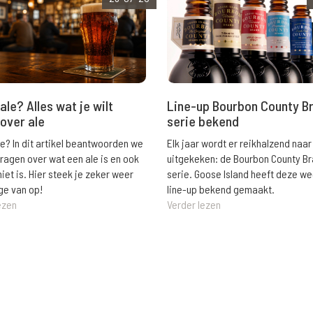
ale? Alles wat je wilt
Line-up Bourbon County B
over ale
serie bekend
le? In dit artikel beantwoorden we
Elk jaar wordt er reikhalzend naar
vragen over wat een ale is en ook
uitgekeken: de Bourbon County B
niet is. Hier steek je zeker weer
serie. Goose Island heeft deze w
ge van op!
line-up bekend gemaakt.
ezen
Verder lezen