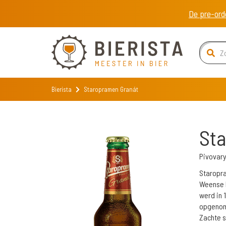
De pre-ord
Bierista
Staropramen Granát
St
Pivovar
Staropra
Weense 
werd in 
opgenome
Zachte s