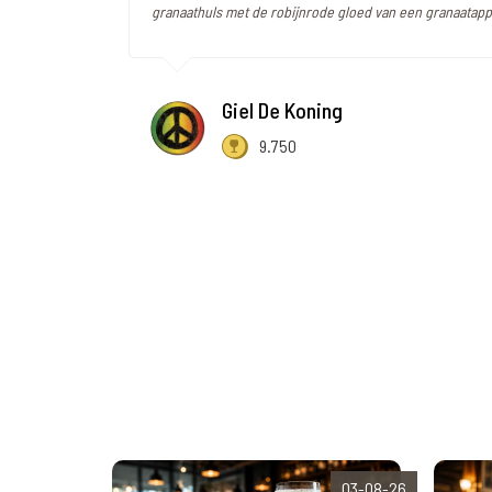
granaathuls met de robijnrode gloed van een granaatappe
Giel De Koning
9.750
03-08-26