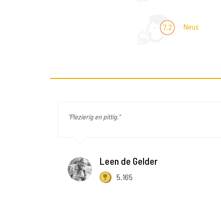
Neus
7,2
"Plezierig en pittig."
Leen de Gelder
5.165