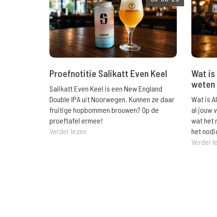
Wat is 
Proefnotitie Salikatt Even Keel
weten 
Salikatt Even Keel is een New England
Wat is A
Double IPA uit Noorwegen. Kunnen ze daar
al jouw 
fruitige hopbommen brouwen? Op de
wat het 
proeftafel ermee!
het nodi
Verder lezen
Verder l