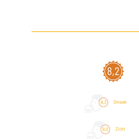
8,2
Smaak
8,3
Zicht
8,0