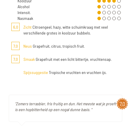
Koolzuur
Alcohol
Intensit.
Nasmaak
6,0
Zicht
Citroengeel, hazy, witte schuimkraag met veel
verschillende grotes in koolzuur bubbels.
7,0
Neus
Grapefruit, citrus, tropisch fruit.
7,0
Smaak
Grapefruit met een licht bittertje, vruchtensap.
Spijssuggestie
Tropische vruchten en vruchten ijs.
7,0
"Zomers terrasbier, fris fruitig en dun. Het meeste wat je proeft
is een hopbitterheid op een nogal dunne basis. "