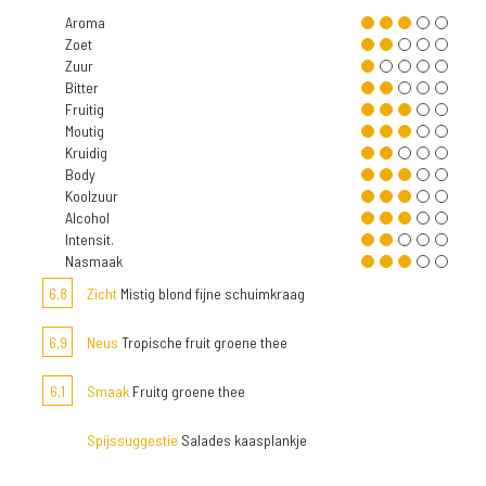
Aroma
Zoet
Zuur
Bitter
Fruitig
Moutig
Kruidig
Body
Koolzuur
Alcohol
Intensit.
Nasmaak
6,8
Zicht
Mistig blond fijne schuimkraag
6,9
Neus
Tropische fruit groene thee
6,1
Smaak
Fruitg groene thee
Spijssuggestie
Salades kaasplankje