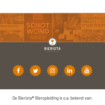
De Bierista® Bieropleiding is o.a. bekend van: