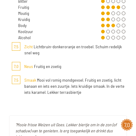
Bitter
Fruitig
Moutig
Kruidig
Body
Koolzuur
Alcohol
7,5
Zicht
Lichtbruin-donkeroranje en troebel. Schuim redelijk
snel weg
7,0
Neus
Fruitig en zoetig
7,5
Smaak
Mooi vol romig mondgevoel. Fruitig en zoetig, licht
banaan en iets een zuurtje. Iets kruidige smaak. In de verte
iets karamel. Lekker terrasbiertje
7,0
"Mooie frisse Weizen uit Goes. Lekker biertje om in de zon (of
schaduw) van te genieten. Is erg toegankelijk en drinkt dus