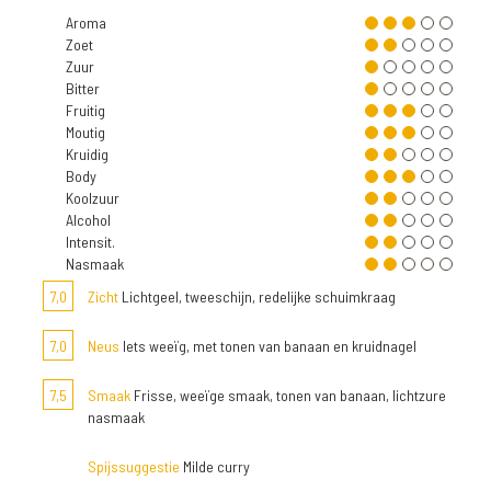
Aroma
Zoet
Zuur
Bitter
Fruitig
Moutig
Kruidig
Body
Koolzuur
Alcohol
Intensit.
Nasmaak
7,0
Zicht
Lichtgeel, tweeschijn, redelijke schuimkraag
7,0
Neus
Iets weeïg, met tonen van banaan en kruidnagel
7,5
Smaak
Frisse, weeïge smaak, tonen van banaan, lichtzure
nasmaak
Spijssuggestie
Milde curry