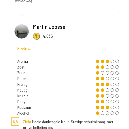
lekker weg."
Martin Joosse
4.635
Review
Aroma
Zoet
Zuur
Bitter
Fruitig
Moutig
Kruidig
Body
Koolzuur
Alcohol
6,8
Zicht
Mooie donkergele kleur. Stevige schuimkraag. met
grove belletjes bovenop