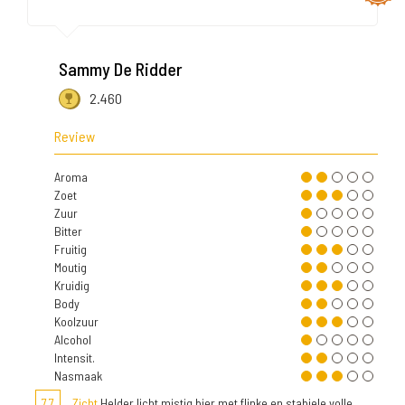
Sammy De Ridder
2.460
Review
Aroma
Zoet
Zuur
Bitter
Fruitig
Moutig
Kruidig
Body
Koolzuur
Alcohol
Intensit.
Nasmaak
7,7
Zicht
Helder licht mistig bier met flinke en stabiele volle