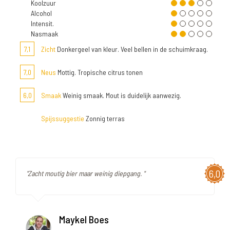
Koolzuur
Alcohol
Intensit.
Nasmaak
7,1
Zicht
Donkergeel van kleur. Veel bellen in de schuimkraag.
7,0
Neus
Mottig. Tropische citrus tonen
6,0
Smaak
Weinig smaak. Mout is duidelijk aanwezig.
Spijssuggestie
Zonnig terras
6,0
"Zacht moutig bier maar weinig diepgang. "
Maykel Boes