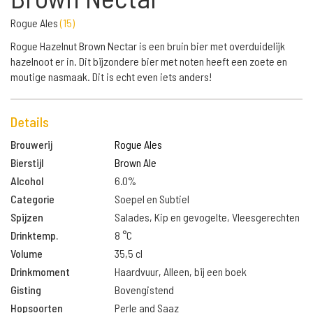
Rogue Ales
(
15
)
Rogue Hazelnut Brown Nectar is een bruin bier met overduidelijk
hazelnoot er in. Dit bijzondere bier met noten heeft een zoete en
moutige nasmaak. Dit is echt even iets anders!
Details
Brouwerij
Rogue Ales
Bierstijl
Brown Ale
Alcohol
6.0%
Categorie
Soepel en Subtiel
Spijzen
Salades, Kip en gevogelte, Vleesgerechten
Drinktemp.
8 °C
Volume
35,5 cl
Drinkmoment
Haardvuur, Alleen, bij een boek
Gisting
Bovengistend
Hopsoorten
Perle and Saaz