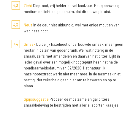
4,3
Zicht
Dieprood, vrij helder en vol koolzuur. Matig aanwezig
medium en licht beige schuim, dat direct weg bruist.
4,3
Neus
In de geur niet uitbundig, wel met enige mout en ver
weg hazelnoot.
4,4
Smaak
Duidelijk hazelnoot onderbouwde smaak, maar geen
nectar in de zin van godendrank. Wel wat noterig in de
smaak, zelfs met amandelen en daarvan het bitter. Lijkt in
ieder geval over een mogelijk hoogtepunt heen net na de
houdbaarheidsdatum van 02/2020. Het natuurlijk
hazelnootextract werkt niet meer mee. In de nasmaak niet
prettig. Met zekerheid geen bier om te bewaren en op te
slaan.
Spijssuggestie
Probeer de moeizame en gal bittere
smaakbeleving te bestrijden met allerlei soorten kaasjes.