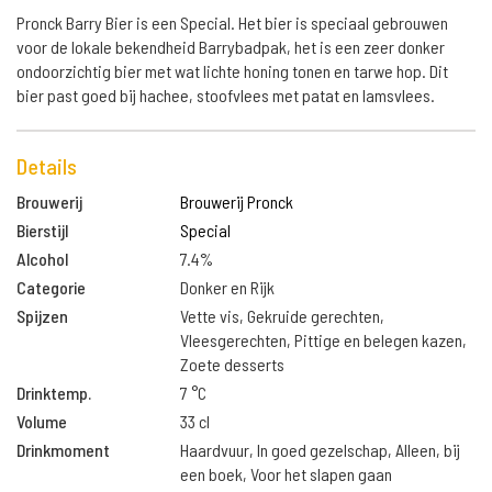
Pronck Barry Bier is een Special. Het bier is speciaal gebrouwen
voor de lokale bekendheid Barrybadpak, het is een zeer donker
ondoorzichtig bier met wat lichte honing tonen en tarwe hop. Dit
bier past goed bij hachee, stoofvlees met patat en lamsvlees.
Details
Brouwerij
Brouwerij Pronck
Bierstijl
Special
Alcohol
7.4%
Categorie
Donker en Rijk
Spijzen
Vette vis, Gekruide gerechten,
Vleesgerechten, Pittige en belegen kazen,
Zoete desserts
Drinktemp.
7 °C
Volume
33 cl
Drinkmoment
Haardvuur, In goed gezelschap, Alleen, bij
een boek, Voor het slapen gaan